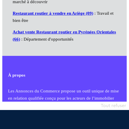
marché à découvrir
Restaurant routier à vendre en Ariège (09)
: Travail et
bien être
Achat vente Restaurant routier en Pyrénées Orientales
(66)
: Département d'opportunités
À propos
Les Annonces du Commerce propose un outil unique de mise
en relation qualifiée conçu pour les acteurs de l’immobilier
commercial et les collectivités territoriales, simple et intégrant
Tout refuser
une dimension humaine
Publier une annonce
Etre accompagné