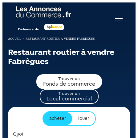
Panneau de gestion des cookies
ACCUEIL
>
RESTAURANT ROUTIER À VENDRE FABRÈGUES
Restaurant routier à vendre
Fabrègues
Trouver un
Fonds de commerce
Trouver un
Local commercial
acheter
louer
Quoi