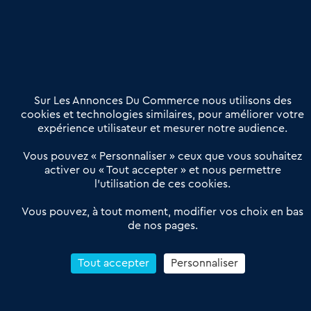
Nous contacter
02 54 56 03 17
Contactez-nous
Villes et Territoires
Notre solution
Offres Pro
Sur Les Annonces Du Commerce nous utilisons des
Actualités
Qui sommes nous ?
cookies et technologies similaires, pour améliorer votre
expérience utilisateur et mesurer notre audience.
Derniers articles
Vous pouvez « Personnaliser » ceux que vous souhaitez
activer ou « Tout accepter » et nous permettre
Réseau 3C : un partenaire national dédié aux transactions
l’utilisation de ces cookies.
d’entreprises et de commerces
Petitscommerces : Un partenariat au service du commerce de
Vous pouvez, à tout moment, modifier vos choix en bas
de nos pages.
proximité et des territoires
1er Baromètre de la transmission de fonds de commerce
Reprendre un Restaurant Rapide
Tout accepter
Personnaliser
Céder son Fonds de Commerce : Comment réussir sa vente
4.6
13 avis Google