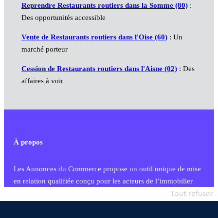
Reprendre Restaurants routiers dans la Somme (80)
:
Des opportunités accessible
Vente de Restaurants routiers dans l'Oise (60)
: Un
marché porteur
Cession de Restaurants routiers dans l'Aisne (02)
: Des
affaires à voir
À propos
Les Annonces du Commerce propose un outil unique de mise
en relation qualifiée conçu pour les acteurs de l’immobilier
commercial et les collectivités territoriales, simple et intégrant
Tout refuser
une dimension humaine