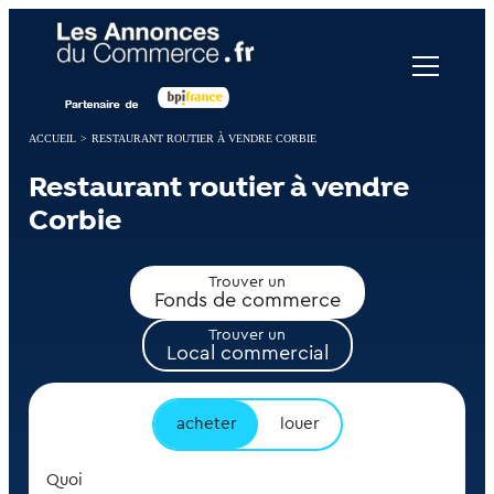
Panneau de gestion des cookies
ACCUEIL
>
RESTAURANT ROUTIER À VENDRE CORBIE
Restaurant routier à vendre
Corbie
Trouver un
Fonds de commerce
Trouver un
Local commercial
acheter
louer
Quoi