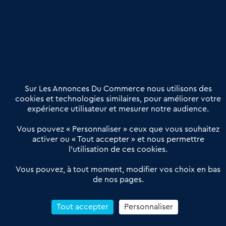
Publier une annonce
Etre accompagné
Nous contacter
02 54 56 03 17
Contactez-nous
Villes et Territoires
Notre solution
Offres Pro
Sur Les Annonces Du Commerce nous utilisons des
Actualités
Qui sommes nous ?
cookies et technologies similaires, pour améliorer votre
expérience utilisateur et mesurer notre audience.
Derniers articles
Vous pouvez « Personnaliser » ceux que vous souhaitez
activer ou « Tout accepter » et nous permettre
Réseau 3C : un partenaire national dédié aux transactions
l’utilisation de ces cookies.
d’entreprises et de commerces
Petitscommerces : Un partenariat au service du commerce de
Vous pouvez, à tout moment, modifier vos choix en bas
de nos pages.
proximité et des territoires
1er Baromètre de la transmission de fonds de commerce
Reprendre un Restaurant Rapide
Tout accepter
Personnaliser
Céder son Fonds de Commerce : Comment réussir sa vente