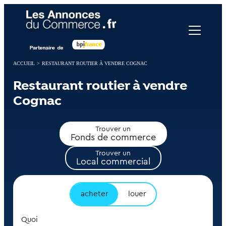
Panneau de gestion des cookies
ACCUEIL
>
RESTAURANT ROUTIER À VENDRE COGNAC
Restaurant routier à vendre
Cognac
Trouver un
Fonds de commerce
Trouver un
Local commercial
acheter
louer
Quoi