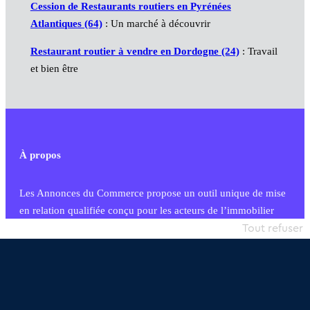
Cession de Restaurants routiers en Pyrénées
Atlantiques (64)
: Un marché à découvrir
Restaurant routier à vendre en Dordogne (24)
: Travail
et bien être
À propos
Les Annonces du Commerce propose un outil unique de mise
en relation qualifiée conçu pour les acteurs de l’immobilier
commercial et les collectivités territoriales, simple et intégrant
Tout refuser
une dimension humaine
Publier une annonce
Etre accompagné
Nous contacter