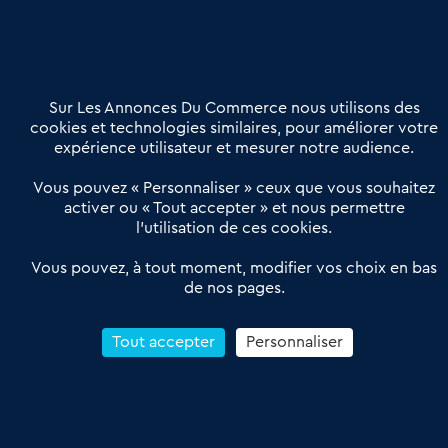
02 54 56 03 17
Contactez-nous
Villes et Territoires
Notre solution
Offres Pro
Sur Les Annonces Du Commerce nous utilisons des
Actualités
Qui sommes nous ?
cookies et technologies similaires, pour améliorer votre
expérience utilisateur et mesurer notre audience.
Derniers articles
Vous pouvez « Personnaliser » ceux que vous souhaitez
activer ou « Tout accepter » et nous permettre
Réseau 3C : un partenaire national dédié aux transactions
l’utilisation de ces cookies.
d’entreprises et de commerces
Petitscommerces : Un partenariat au service du commerce de
Vous pouvez, à tout moment, modifier vos choix en bas
de nos pages.
proximité et des territoires
1er Baromètre de la transmission de fonds de commerce
Reprendre un Restaurant Rapide
Tout accepter
Personnaliser
Céder son Fonds de Commerce : Comment réussir sa vente
4.6
13 avis Google