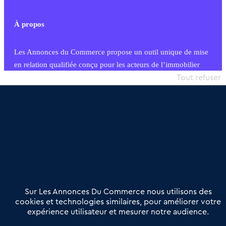
À propos
Les Annonces du Commerce propose un outil unique de mise
en relation qualifiée conçu pour les acteurs de l’immobilier
commercial et les collectivités territoriales, simple et intégrant
Tout refuser
une dimension humaine
Publier une annonce
Etre accompagné
Nous contacter
02 54 56 03 17
Contactez-nous
Villes et Territoires
Notre solution
Offres Pro
Sur Les Annonces Du Commerce nous utilisons des
Actualités
Qui sommes nous ?
cookies et technologies similaires, pour améliorer votre
expérience utilisateur et mesurer notre audience.
Derniers articles