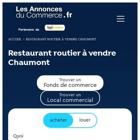
Panneau de gestion des cookies
ACCUEIL
>
RESTAURANT ROUTIER À VENDRE CHAUMONT
Restaurant routier à vendre
Chaumont
Trouver un
Fonds de commerce
Trouver un
Local commercial
acheter
louer
Quoi