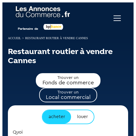
Panneau de gestion des cookies
ACCUEIL
>
RESTAURANT ROUTIER À VENDRE CANNES
Restaurant routier à vendre
Cannes
Trouver un
Fonds de commerce
Trouver un
Local commercial
acheter
louer
Quoi