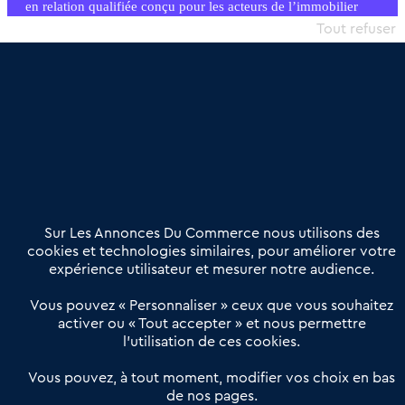
en relation qualifiée conçu pour les acteurs de l’immobilier
commercial et les collectivités territoriales, simple et intégrant
Tout refuser
une dimension humaine
Publier une annonce
Etre accompagné
Nous contacter
02 54 56 03 17
Contactez-nous
Villes et Territoires
Notre solution
Offres Pro
Sur Les Annonces Du Commerce nous utilisons des
Actualités
Qui sommes nous ?
cookies et technologies similaires, pour améliorer votre
expérience utilisateur et mesurer notre audience.
Derniers articles
Vous pouvez « Personnaliser » ceux que vous souhaitez
activer ou « Tout accepter » et nous permettre
Réseau 3C : un partenaire national dédié aux transactions
l’utilisation de ces cookies.
d’entreprises et de commerces
Petitscommerces : Un partenariat au service du commerce de
Vous pouvez, à tout moment, modifier vos choix en bas
de nos pages.
proximité et des territoires