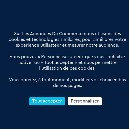
02 54 56 03 17
Contactez-nous
Villes et Territoires
Notre solution
Offres Pro
Sur Les Annonces Du Commerce nous utilisons des
Actualités
Qui sommes nous ?
cookies et technologies similaires, pour améliorer votre
expérience utilisateur et mesurer notre audience.
Derniers articles
Vous pouvez « Personnaliser » ceux que vous souhaitez
activer ou « Tout accepter » et nous permettre
Réseau 3C : un partenaire national dédié aux transactions
l’utilisation de ces cookies.
d’entreprises et de commerces
Petitscommerces : Un partenariat au service du commerce de
Vous pouvez, à tout moment, modifier vos choix en bas
de nos pages.
proximité et des territoires
1er Baromètre de la transmission de fonds de commerce
Reprendre un Restaurant Rapide
Tout accepter
Personnaliser
Céder son Fonds de Commerce : Comment réussir sa vente
4.6
13 avis Google