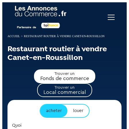
Panneau de gestion des cookies
ACCUEIL
>
RESTAURANT ROUTIER À VENDRE CANET-EN-ROUSSILLON
Restaurant routier à vendre
Canet-en-Roussillon
Trouver un
Fonds de commerce
Trouver un
Local commercial
acheter
louer
Quoi