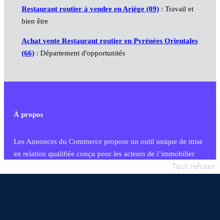
Restaurant routier à vendre en Ariège (09)
: Travail et
bien être
Achat vente Restaurant routier en Pyrénées Orientales
(66)
: Département d'opportunités
À propos
Les Annonces du Commerce propose un outil unique de mise
en relation qualifiée conçu pour les acteurs de l’immobilier
commercial et les collectivités territoriales, simple et intégrant
Tout refuser
une dimension humaine
Publier une annonce
Etre accompagné
Nous contacter