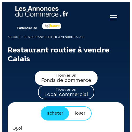
Panneau de gestion des cookies
ACCUEIL
>
RESTAURANT ROUTIER À VENDRE CALAIS
Restaurant routier à vendre
Calais
Trouver un
Fonds de commerce
Trouver un
Local commercial
acheter
louer
Quoi