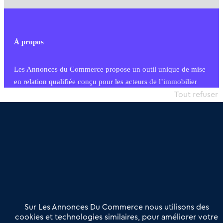
À propos
Les Annonces du Commerce propose un outil unique de mise
en relation qualifiée conçu pour les acteurs de l’immobilier
commercial et les collectivités territoriales, simple et intégrant
Tout refuser
une dimension humaine
Publier une annonce
Etre accompagné
Nous contacter
02 54 56 03 17
Contactez-nous
Villes et Territoires
Notre solution
Offres Pro
Sur Les Annonces Du Commerce nous utilisons des
Actualités
Qui sommes nous ?
cookies et technologies similaires, pour améliorer votre