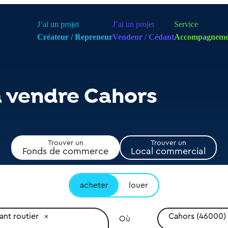
J’ai un projet
J’ai un projet
Service
Créateur / Repreneur
Vendeur / Cédant
Accompagneme
à vendre Cahors
Trouver un
Trouver un
Fonds de commerce
Local commercial
acheter
louer
ant routier
Cahors (46000)
Où