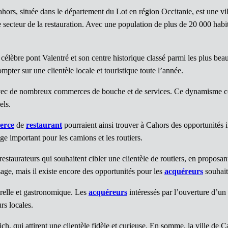
rs, située dans le département du Lot en région Occitanie, est une vill
e secteur de la restauration. Avec une population de plus de 20 000 habit
élèbre pont Valentré et son centre historique classé parmi les plus beaux
mpter sur une clientèle locale et touristique toute l’année.
ec de nombreux commerces de bouche et de services. Ce dynamisme comm
els.
erce
de
restaurant
pourraient ainsi trouver à Cahors des opportunités
ge important pour les camions et les routiers.
restaurateurs qui souhaitent cibler une clientèle de routiers, en proposa
sage, mais il existe encore des opportunités pour les
acquéreurs
souhaita
urelle et gastronomique. Les
acquéreurs
intéressés par l’ouverture d’un
urs locales.
ch, qui attirent une clientèle fidèle et curieuse. En somme, la ville de