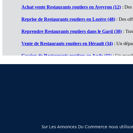
Achat vente Restaurants routiers en Aveyron (12)
: Des 
Reprise de Restaurants routiers en Lozère (48)
: Des off
Reprendre Restaurants routiers dans le Gard (30)
: Trav
Vente de Restaurants routiers en Hérault (34)
: Un dépa
Cession de Restaurants routiers en Aude (11)
: Un march
Restaurant routier à vendre en Ariège (09)
: Travail et bi
Achat vente Restaurant routier en Pyrénées Orientales 
À propos
Sur Les Annonces Du Commerce nous utilisons