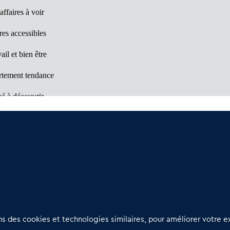
affaires à voir
res accessibles
ail et bien être
rtement tendance
é à découvrir
en être
(66)
: Département d'opportunités
Nous contacter
D
 des cookies et technologies similaires, pour améliorer votre ex
02 54 56 03 17