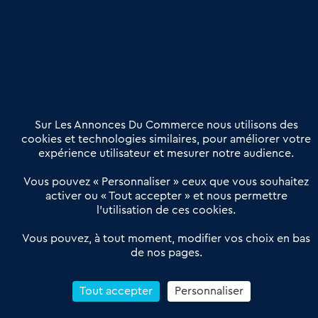
Publier une annonce
Etre accompagné
Nous contacter
02 54 56 03 17
Contactez-nous
Villes et Territoires
Notre solution
Offres Pro
Sur Les Annonces Du Commerce nous utilisons des
Actualités
Qui sommes nous ?
cookies et technologies similaires, pour améliorer votre
expérience utilisateur et mesurer notre audience.
Derniers articles
Vous pouvez « Personnaliser » ceux que vous souhaitez
activer ou « Tout accepter » et nous permettre
Réseau 3C : un partenaire national dédié aux transactions
l’utilisation de ces cookies.
d’entreprises et de commerces
Petitscommerces : Un partenariat au service du commerce de
Vous pouvez, à tout moment, modifier vos choix en bas
de nos pages.
proximité et des territoires
1er Baromètre de la transmission de fonds de commerce
Reprendre un Restaurant Rapide
Tout accepter
Personnaliser
Céder son Fonds de Commerce : Comment réussir sa vente