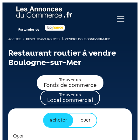
Panneau de gestion des cookies
ACCUEIL
>
RESTAURANT ROUTIER À VENDRE BOULOGNE-SUR-MER
Restaurant routier à vendre
Boulogne-sur-Mer
Trouver un
Fonds de commerce
Trouver un
Local commercial
acheter
louer
Quoi