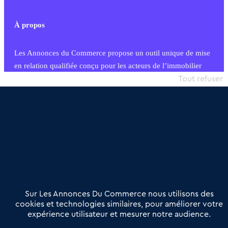
À propos
Les Annonces du Commerce propose un outil unique de mise
en relation qualifiée conçu pour les acteurs de l’immobilier
commercial et les collectivités territoriales, simple et intégrant
Tout refuser
une dimension humaine
Publier une annonce
Etre accompagné
Nous contacter
02 54 56 03 17
Contactez-nous
Villes et Territoires
Notre solution
Offres Pro
Sur Les Annonces Du Commerce nous utilisons des
Actualités
Qui sommes nous ?
cookies et technologies similaires, pour améliorer votre
expérience utilisateur et mesurer notre audience.
Derniers articles