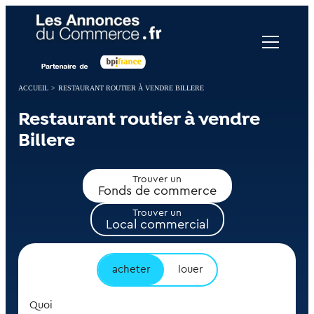
Panneau de gestion des cookies
ACCUEIL
>
RESTAURANT ROUTIER À VENDRE BILLERE
Restaurant routier à vendre
Billere
Trouver un
Fonds de commerce
Trouver un
Local commercial
acheter
louer
Quoi