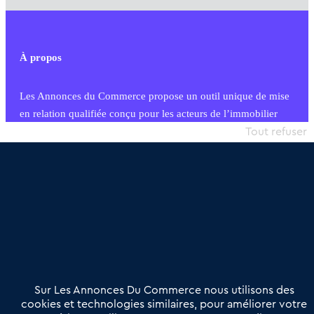
À propos
Les Annonces du Commerce propose un outil unique de mise
en relation qualifiée conçu pour les acteurs de l’immobilier
commercial et les collectivités territoriales, simple et intégrant
Tout refuser
une dimension humaine
Publier une annonce
Etre accompagné
Nous contacter
02 54 56 03 17
Contactez-nous
Villes et Territoires
Notre solution
Offres Pro
Sur Les Annonces Du Commerce nous utilisons des
Actualités
Qui sommes nous ?
cookies et technologies similaires, pour améliorer votre