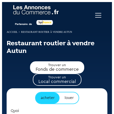
Panneau de gestion des cookies
ACCUEIL
>
RESTAURANT ROUTIER À VENDRE AUTUN
Restaurant routier à vendre
Autun
Trouver un
Fonds de commerce
Trouver un
Local commercial
acheter
louer
Quoi