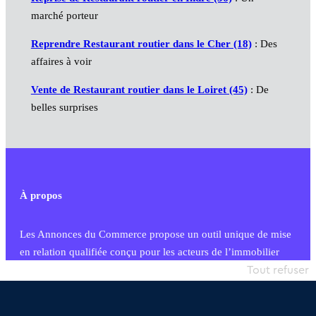
marché porteur
Reprendre Restaurant routier dans le Cher (18)
: Des
affaires à voir
Vente de Restaurant routier dans le Loiret (45)
: De
belles surprises
À propos
Les Annonces du Commerce propose un outil unique de mise
en relation qualifiée conçu pour les acteurs de l’immobilier
commercial et les collectivités territoriales, simple et intégrant
Tout refuser
une dimension humaine
Publier une annonce