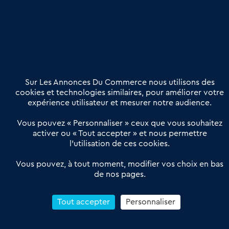
Etre accompagné
Nous contacter
02 54 56 03 17
Contactez-nous
Villes et Territoires
Notre solution
Offres Pro
Sur Les Annonces Du Commerce nous utilisons des
Actualités
Qui sommes nous ?
cookies et technologies similaires, pour améliorer votre
expérience utilisateur et mesurer notre audience.
Derniers articles
Vous pouvez « Personnaliser » ceux que vous souhaitez
activer ou « Tout accepter » et nous permettre
Réseau 3C : un partenaire national dédié aux transactions
l’utilisation de ces cookies.
d’entreprises et de commerces
Petitscommerces : Un partenariat au service du commerce de
Vous pouvez, à tout moment, modifier vos choix en bas
de nos pages.
proximité et des territoires
1er Baromètre de la transmission de fonds de commerce
Reprendre un Restaurant Rapide
Tout accepter
Personnaliser
Céder son Fonds de Commerce : Comment réussir sa vente