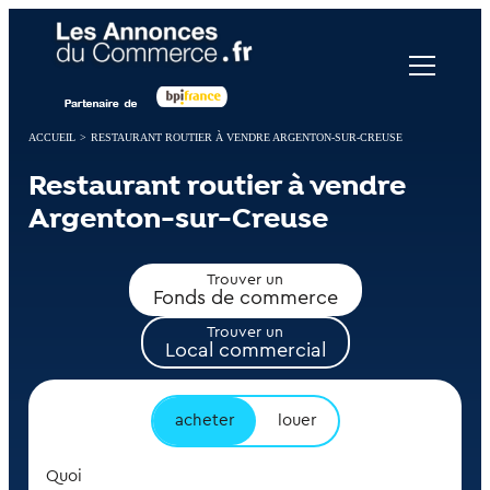
Panneau de gestion des cookies
ACCUEIL
>
RESTAURANT ROUTIER À VENDRE ARGENTON-SUR-CREUSE
Restaurant routier à vendre
Argenton-sur-Creuse
Trouver un
Fonds de commerce
Trouver un
Local commercial
acheter
louer
Quoi