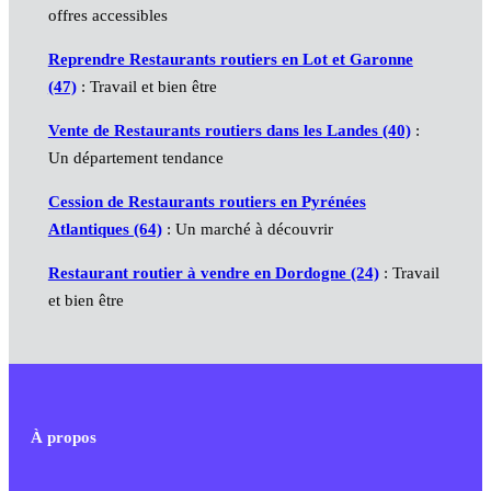
offres accessibles
Reprendre Restaurants routiers en Lot et Garonne
(47)
: Travail et bien être
Vente de Restaurants routiers dans les Landes (40)
:
Un département tendance
Cession de Restaurants routiers en Pyrénées
Atlantiques (64)
: Un marché à découvrir
Restaurant routier à vendre en Dordogne (24)
: Travail
et bien être
À propos