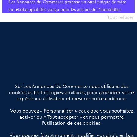
Les Annonces du Commerce propose un outil unique de mise
en relation qualifiée conçu pour les acteurs de l’immobilier
commercial et les collectivités territoriales, simple et intégrant
Tout refuser
une dimension humaine
Publier une annonce
Etre accompagné
Nous contacter
02 54 56 03 17
Contactez-nous
Villes et Territoires
Notre solution
Offres Pro
Sur Les Annonces Du Commerce nous utilisons des
Actualités
Qui sommes nous ?
cookies et technologies similaires, pour améliorer votre
expérience utilisateur et mesurer notre audience.
Derniers articles
Vous pouvez « Personnaliser » ceux que vous souhaitez
activer ou « Tout accepter » et nous permettre
Réseau 3C : un partenaire national dédié aux transactions
l’utilisation de ces cookies.
d’entreprises et de commerces
Petitscommerces : Un partenariat au service du commerce de
Vous pouvez, à tout moment, modifier vos choix en bas