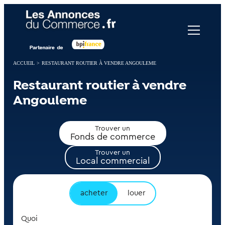
Panneau de gestion des cookies
ACCUEIL
>
RESTAURANT ROUTIER À VENDRE ANGOULEME
Restaurant routier à vendre
Angouleme
Trouver un
Fonds de commerce
Trouver un
Local commercial
acheter
louer
Quoi