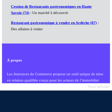
Cession de Restaurants gastronomiques en Haute
Savoie (74)
: Un marché à découvrir
Restaurant gastronomique à vendre en Ardèche (07)
:
Des affaires à visiter
À propos
Les Annonces du Commerce propose un outil unique de mise
en relation qualifiée conçu pour les acteurs de l’immobilier
commercial et les collectivités territoriales, simple et intégrant
Tout refuser
une dimension humaine
Publier une annonce
Etre accompagné