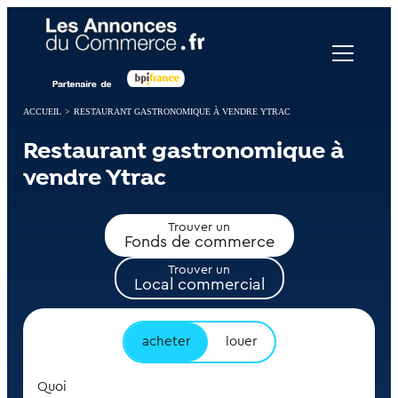
Panneau de gestion des cookies
ACCUEIL
>
RESTAURANT GASTRONOMIQUE À VENDRE YTRAC
Restaurant gastronomique à
vendre Ytrac
Trouver un
Fonds de commerce
Trouver un
Local commercial
acheter
louer
Quoi