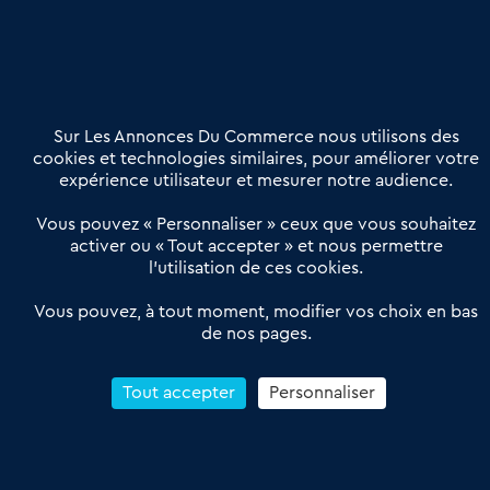
Nous contacter
02 54 56 03 17
Contactez-nous
Villes et Territoires
Notre solution
Offres Pro
Sur Les Annonces Du Commerce nous utilisons des
Actualités
Qui sommes nous ?
cookies et technologies similaires, pour améliorer votre
expérience utilisateur et mesurer notre audience.
Derniers articles
Vous pouvez « Personnaliser » ceux que vous souhaitez
activer ou « Tout accepter » et nous permettre
Réseau 3C : un partenaire national dédié aux transactions
l’utilisation de ces cookies.
d’entreprises et de commerces
Petitscommerces : Un partenariat au service du commerce de
Vous pouvez, à tout moment, modifier vos choix en bas
de nos pages.
proximité et des territoires
1er Baromètre de la transmission de fonds de commerce
Reprendre un Restaurant Rapide
Tout accepter
Personnaliser
Céder son Fonds de Commerce : Comment réussir sa vente
4.6
13 avis Google