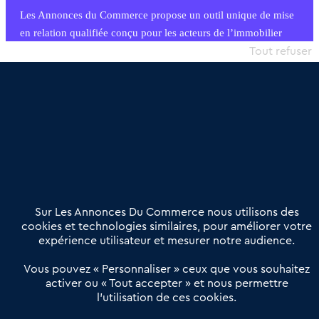
Les Annonces du Commerce propose un outil unique de mise
en relation qualifiée conçu pour les acteurs de l’immobilier
commercial et les collectivités territoriales, simple et intégrant
Tout refuser
une dimension humaine
Publier une annonce
Etre accompagné
Nous contacter
02 54 56 03 17
Contactez-nous
Villes et Territoires
Notre solution
Offres Pro
Sur Les Annonces Du Commerce nous utilisons des
Actualités
Qui sommes nous ?
cookies et technologies similaires, pour améliorer votre
expérience utilisateur et mesurer notre audience.
Derniers articles
Vous pouvez « Personnaliser » ceux que vous souhaitez
activer ou « Tout accepter » et nous permettre
Réseau 3C : un partenaire national dédié aux transactions
l’utilisation de ces cookies.
d’entreprises et de commerces