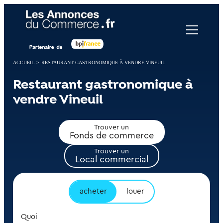
Panneau de gestion des cookies
ACCUEIL
>
RESTAURANT GASTRONOMIQUE À VENDRE VINEUIL
Restaurant gastronomique à
vendre Vineuil
Trouver un
Fonds de commerce
Trouver un
Local commercial
acheter
louer
Quoi