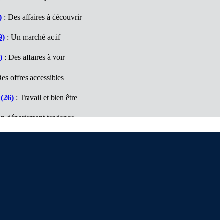
)
: Des affaires à découvrir
9)
: Un marché actif
)
: Des affaires à voir
es offres accessibles
(26)
: Travail et bien être
n département tendance
e (74)
: Un marché à découvrir
es affaires à visiter