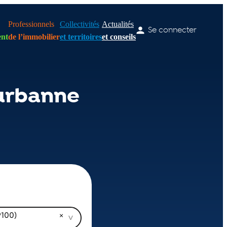
Professionnels
Collectivités
Actualités
Se connecter
nt
de l’immobilier
et territoires
et conseils
eurbanne
9100)