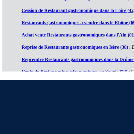
Cession de Restaurant gastronomique dans la Loire (42
Restaurants gastronomiques à vendre dans le Rhône (6
Achat vente Restaurants gastronomiques dans l'Ain (01
Reprise de Restaurants gastronomiques en Isère (38)
: D
Reprendre Restaurants gastronomiques dans la Drôme 
Vente de Restaurants gastronomiques en Savoie (73)
: U
Cession de Restaurants gastronomiques en Haute Savoi
Restaurant gastronomique à vendre en Ardèche (07)
: D