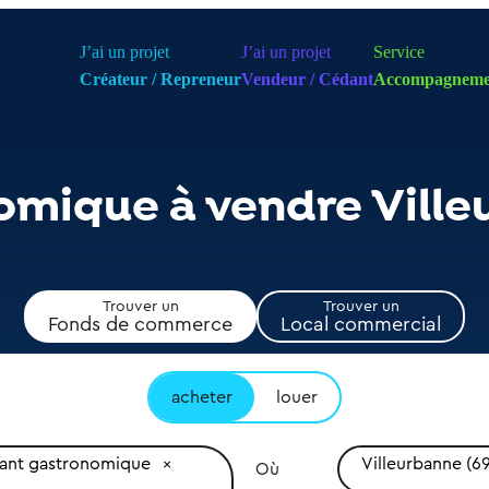
J’ai un projet
J’ai un projet
Service
Créateur / Repreneur
Vendeur / Cédant
Accompagneme
omique à vendre Vill
Trouver un
Trouver un
Fonds de commerce
Local commercial
acheter
louer
rant gastronomique
Villeurbanne (6
Où