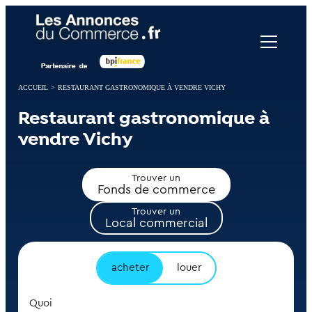
Panneau de gestion des cookies
ACCUEIL
>
RESTAURANT GASTRONOMIQUE À VENDRE VICHY
Restaurant gastronomique à
vendre Vichy
Trouver un
Fonds de commerce
Trouver un
Local commercial
acheter
louer
Quoi