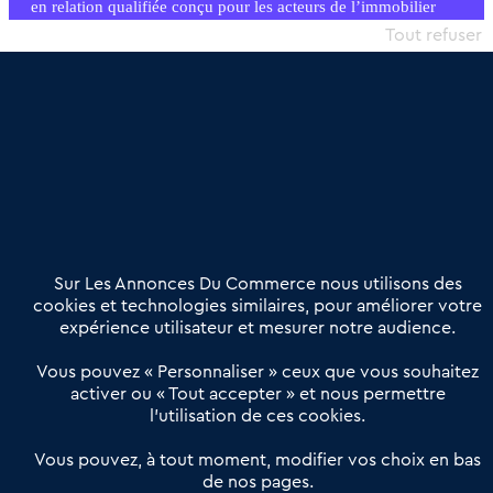
en relation qualifiée conçu pour les acteurs de l’immobilier
commercial et les collectivités territoriales, simple et intégrant
Tout refuser
une dimension humaine
Publier une annonce
Etre accompagné
Nous contacter
02 54 56 03 17
Contactez-nous
Villes et Territoires
Notre solution
Offres Pro
Sur Les Annonces Du Commerce nous utilisons des
Actualités
Qui sommes nous ?
cookies et technologies similaires, pour améliorer votre
expérience utilisateur et mesurer notre audience.
Derniers articles
Vous pouvez « Personnaliser » ceux que vous souhaitez
activer ou « Tout accepter » et nous permettre
Réseau 3C : un partenaire national dédié aux transactions
l’utilisation de ces cookies.
d’entreprises et de commerces
Petitscommerces : Un partenariat au service du commerce de
Vous pouvez, à tout moment, modifier vos choix en bas
de nos pages.
proximité et des territoires