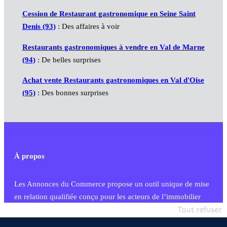
Cession de Restaurant gastronomique en Seine Saint
Denis (93)
: Des affaires à voir
Restaurants gastronomiques à vendre en Val de Marne
(94)
: De belles surprises
Achat vente Restaurants gastronomiques en Val d'Oise
(95)
: Des bonnes surprises
À propos
Les Annonces du Commerce propose un outil unique de mise
en relation qualifiée conçu pour les acteurs de l’immobilier
commercial et les collectivités territoriales, simple et intégrant
Tout refuser
une dimension humaine