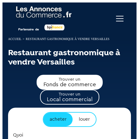
Panneau de gestion des cookies
ACCUEIL
>
RESTAURANT GASTRONOMIQUE À VENDRE VERSAILLES
Restaurant gastronomique à
vendre Versailles
Trouver un
Fonds de commerce
Trouver un
Local commercial
acheter
louer
Quoi