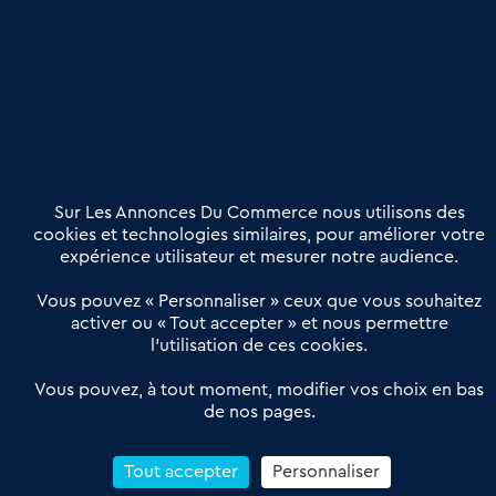
Publier une annonce
Etre accompagné
Nous contacter
02 54 56 03 17
Contactez-nous
Villes et Territoires
Notre solution
Offres Pro
Sur Les Annonces Du Commerce nous utilisons des
Actualités
Qui sommes nous ?
cookies et technologies similaires, pour améliorer votre
expérience utilisateur et mesurer notre audience.
Derniers articles
Vous pouvez « Personnaliser » ceux que vous souhaitez
activer ou « Tout accepter » et nous permettre
Réseau 3C : un partenaire national dédié aux transactions
l’utilisation de ces cookies.
d’entreprises et de commerces
Petitscommerces : Un partenariat au service du commerce de
Vous pouvez, à tout moment, modifier vos choix en bas
de nos pages.
proximité et des territoires
1er Baromètre de la transmission de fonds de commerce
Reprendre un Restaurant Rapide
Tout accepter
Personnaliser