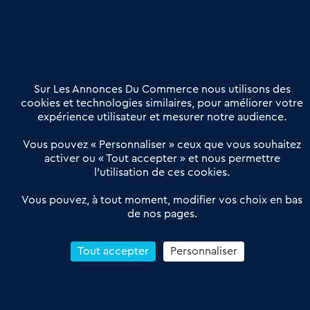
Nous contacter
02 54 56 03 17
Contactez-nous
Villes et Territoires
Notre solution
Offres Pro
Sur Les Annonces Du Commerce nous utilisons des
Actualités
Qui sommes nous ?
cookies et technologies similaires, pour améliorer votre
expérience utilisateur et mesurer notre audience.
Derniers articles
Vous pouvez « Personnaliser » ceux que vous souhaitez
activer ou « Tout accepter » et nous permettre
Réseau 3C : un partenaire national dédié aux transactions
l’utilisation de ces cookies.
d’entreprises et de commerces
Petitscommerces : Un partenariat au service du commerce de
Vous pouvez, à tout moment, modifier vos choix en bas
de nos pages.
proximité et des territoires
1er Baromètre de la transmission de fonds de commerce
Reprendre un Restaurant Rapide
Tout accepter
Personnaliser
Céder son Fonds de Commerce : Comment réussir sa vente
4.6
13 avis Google