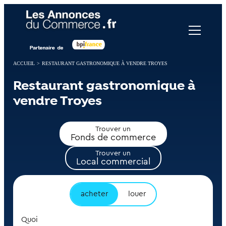
Panneau de gestion des cookies
ACCUEIL
>
RESTAURANT GASTRONOMIQUE À VENDRE TROYES
Restaurant gastronomique à
vendre Troyes
Trouver un
Fonds de commerce
Trouver un
Local commercial
acheter
louer
Quoi