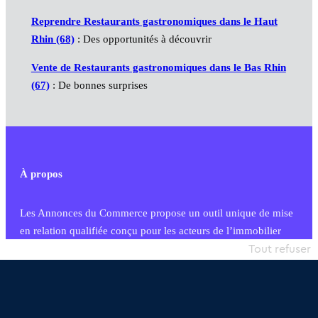
Reprendre Restaurants gastronomiques dans le Haut
Rhin (68)
: Des opportunités à découvrir
Vente de Restaurants gastronomiques dans le Bas Rhin
(67)
: De bonnes surprises
À propos
Les Annonces du Commerce propose un outil unique de mise
en relation qualifiée conçu pour les acteurs de l’immobilier
commercial et les collectivités territoriales, simple et intégrant
Tout refuser
une dimension humaine
Publier une annonce
Etre accompagné