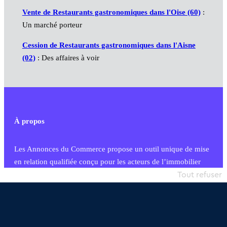
Vente de Restaurants gastronomiques dans l'Oise (60)
:
Un marché porteur
Cession de Restaurants gastronomiques dans l'Aisne
(02)
: Des affaires à voir
À propos
Les Annonces du Commerce propose un outil unique de mise
en relation qualifiée conçu pour les acteurs de l’immobilier
commercial et les collectivités territoriales, simple et intégrant
Tout refuser
une dimension humaine
Publier une annonce
Etre accompagné