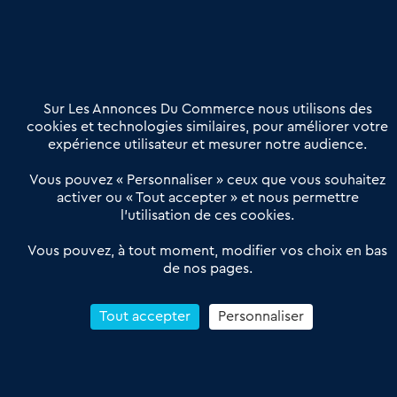
Nous contacter
02 54 56 03 17
Contactez-nous
Villes et Territoires
Notre solution
Offres Pro
Sur Les Annonces Du Commerce nous utilisons des
Actualités
Qui sommes nous ?
cookies et technologies similaires, pour améliorer votre
expérience utilisateur et mesurer notre audience.
Derniers articles
Vous pouvez « Personnaliser » ceux que vous souhaitez
activer ou « Tout accepter » et nous permettre
Réseau 3C : un partenaire national dédié aux transactions
l’utilisation de ces cookies.
d’entreprises et de commerces
Petitscommerces : Un partenariat au service du commerce de
Vous pouvez, à tout moment, modifier vos choix en bas
de nos pages.
proximité et des territoires
1er Baromètre de la transmission de fonds de commerce
Reprendre un Restaurant Rapide
Tout accepter
Personnaliser
Céder son Fonds de Commerce : Comment réussir sa vente
4.6
13 avis Google