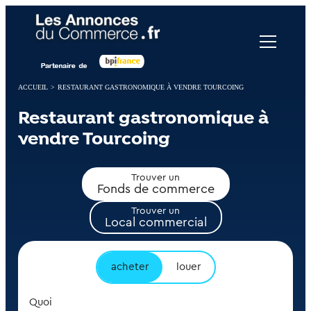
Panneau de gestion des cookies
ACCUEIL
>
RESTAURANT GASTRONOMIQUE À VENDRE TOURCOING
Restaurant gastronomique à
vendre Tourcoing
Trouver un
Fonds de commerce
Trouver un
Local commercial
acheter
louer
Quoi