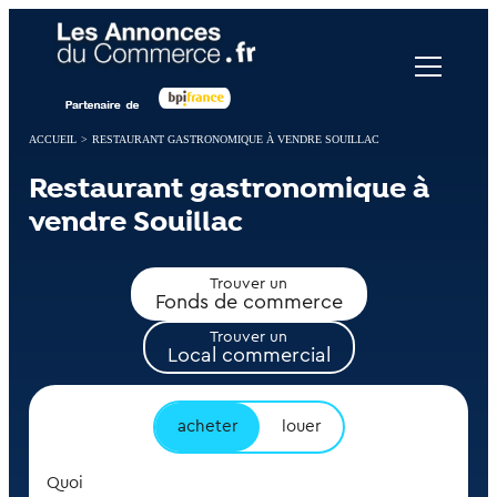
Panneau de gestion des cookies
ACCUEIL
>
RESTAURANT GASTRONOMIQUE À VENDRE SOUILLAC
Restaurant gastronomique à
vendre Souillac
Trouver un
Fonds de commerce
Trouver un
Local commercial
acheter
louer
Quoi