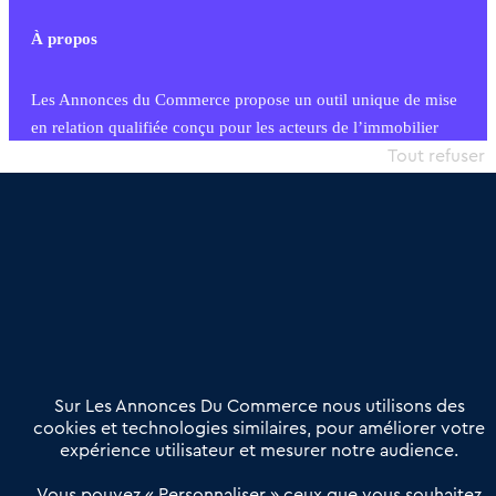
À propos
Les Annonces du Commerce propose un outil unique de mise
en relation qualifiée conçu pour les acteurs de l’immobilier
commercial et les collectivités territoriales, simple et intégrant
Tout refuser
une dimension humaine
Publier une annonce
Etre accompagné
Nous contacter
02 54 56 03 17
Contactez-nous
Villes et Territoires
Notre solution
Offres Pro
Sur Les Annonces Du Commerce nous utilisons des
Actualités
Qui sommes nous ?
cookies et technologies similaires, pour améliorer votre
expérience utilisateur et mesurer notre audience.
Derniers articles
Vous pouvez « Personnaliser » ceux que vous souhaitez