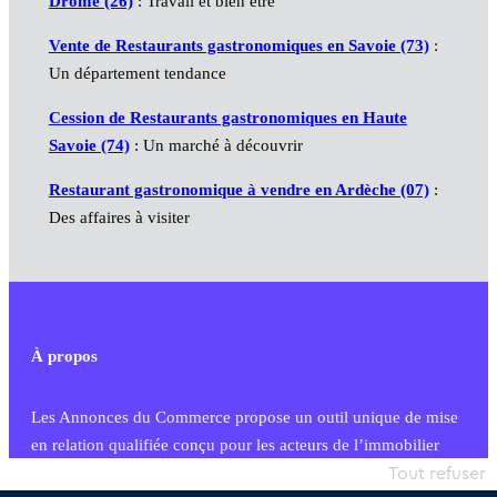
Drôme (26)
: Travail et bien être
Vente de Restaurants gastronomiques en Savoie (73)
:
Un département tendance
Cession de Restaurants gastronomiques en Haute
Savoie (74)
: Un marché à découvrir
Restaurant gastronomique à vendre en Ardèche (07)
:
Des affaires à visiter
À propos
Les Annonces du Commerce propose un outil unique de mise
en relation qualifiée conçu pour les acteurs de l’immobilier
commercial et les collectivités territoriales, simple et intégrant
Tout refuser