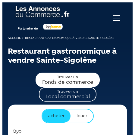
Panneau de gestion des cookies
ACCUEIL
>
RESTAURANT GASTRONOMIQUE À VENDRE SAINTE-SIGOLÈNE
Restaurant gastronomique à
vendre Sainte-Sigolène
Trouver un
Fonds de commerce
Trouver un
Local commercial
acheter
louer
Quoi