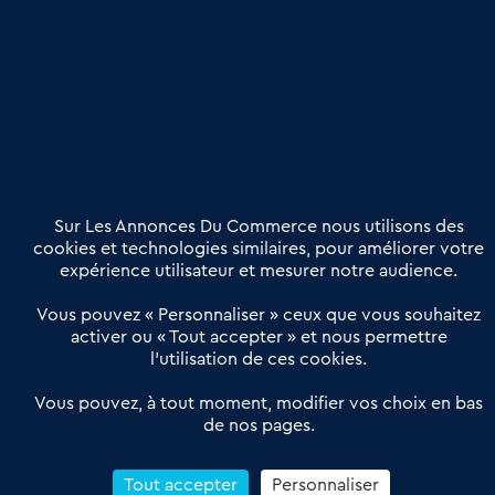
une dimension humaine
Publier une annonce
Etre accompagné
Nous contacter
02 54 56 03 17
Contactez-nous
Villes et Territoires
Notre solution
Offres Pro
Sur Les Annonces Du Commerce nous utilisons des
Actualités
Qui sommes nous ?
cookies et technologies similaires, pour améliorer votre
expérience utilisateur et mesurer notre audience.
Derniers articles
Vous pouvez « Personnaliser » ceux que vous souhaitez
activer ou « Tout accepter » et nous permettre
Réseau 3C : un partenaire national dédié aux transactions
l’utilisation de ces cookies.
d’entreprises et de commerces
Petitscommerces : Un partenariat au service du commerce de
Vous pouvez, à tout moment, modifier vos choix en bas
de nos pages.
proximité et des territoires
1er Baromètre de la transmission de fonds de commerce
Reprendre un Restaurant Rapide
Tout accepter
Personnaliser