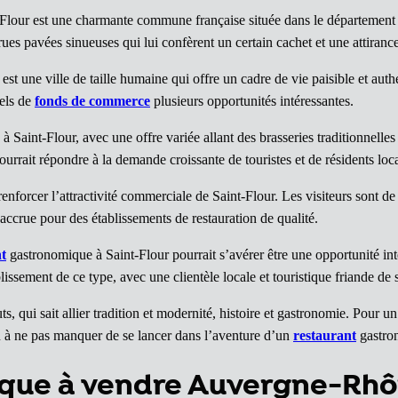
-Flour est une charmante commune française située dans le département
ues pavées sinueuses qui lui confèrent un certain cachet et une attirance
st une ville de taille humaine qui offre un cadre de vie paisible et aut
els de
fonds de commerce
plusieurs opportunités intéressantes.
à Saint-Flour, avec une offre variée allant des brasseries traditionnelle
urrait répondre à la demande croissante de touristes et de résidents lo
enforcer l’attractivité commerciale de Saint-Flour. Les visiteurs sont de
e accrue pour des établissements de restauration de qualité.
t
gastronomique à Saint-Flour pourrait s’avérer être une opportunité in
ssement de ce type, avec une clientèle locale et touristique friande de s
qui sait allier tradition et modernité, histoire et gastronomie. Pour u
ion à ne pas manquer de se lancer dans l’aventure d’un
restaurant
gastro
ique à vendre Auvergne-Rh