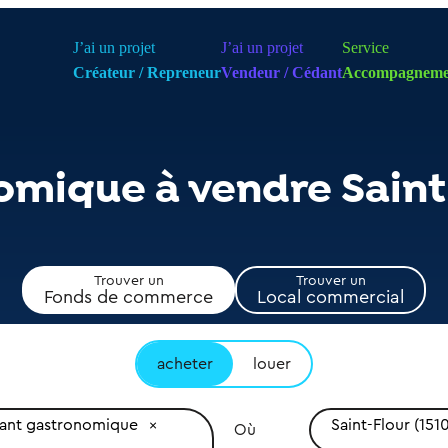
J’ai un projet
J’ai un projet
Service
Créateur / Repreneur
Vendeur / Cédant
Accompagneme
omique à vendre Saint
Trouver un
Trouver un
Fonds de commerce
Local commercial
acheter
louer
rant gastronomique
Saint-Flour (151
Où