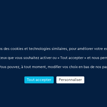
e (74)
: Un marché à découvrir
es affaires à visiter
Nous contacter
D
 des cookies et technologies similaires, pour améliorer votre ex
02 54 56 03 17
R
eux que vous souhaitez activer ou « Tout accepter » et nous perm
Contactez-nous
l
d
Villes et Territoires
Notre solution
P
Vous pouvez, à tout moment, modifier vos choix en bas de nos pa
Offres Pro
Actualités
p
Qui sommes nous ?
1
Tout accepter
Personnaliser
R
C