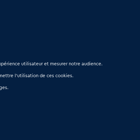
erniers articles
périence utilisateur et mesurer notre audience.
éseau 3C : un partenaire national dédié aux transactions
ettre l’utilisation de ces cookies.
’entreprises et de commerces
etitscommerces : Un partenariat au service du commerce de
ges.
roximité et des territoires
er Baromètre de la transmission de fonds de commerce
eprendre un Restaurant Rapide
éder son Fonds de Commerce : Comment réussir sa vente
4.6
13 avis Google