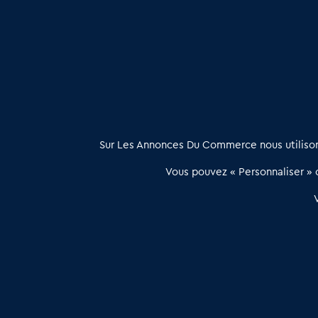
Cession de Restaurants gastronomiques en Haute Savoi
Restaurant gastronomique à vendre en Ardèche (07)
: D
À propos
Sur Les Annonces Du Commerce nous utilisons
Les Annonces du Commerce propose un outil unique de mise en
Vous pouvez « Personnaliser » c
relation qualifiée conçu pour les acteurs de l’immobilier commercia
et les collectivités territoriales, simple et intégrant une dimension
humaine
Publier une annonce
Etre accompagné