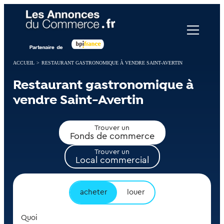
Panneau de gestion des cookies
ACCUEIL
>
RESTAURANT GASTRONOMIQUE À VENDRE SAINT-AVERTIN
Restaurant gastronomique à
vendre Saint-Avertin
Trouver un
Fonds de commerce
Trouver un
Local commercial
acheter
louer
Quoi