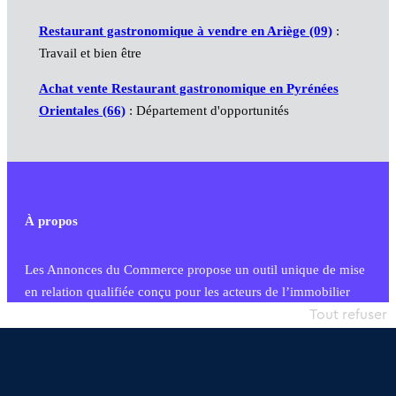
Restaurant gastronomique à vendre en Ariège (09)
:
Travail et bien être
Achat vente Restaurant gastronomique en Pyrénées
Orientales (66)
: Département d'opportunités
À propos
Les Annonces du Commerce propose un outil unique de mise
en relation qualifiée conçu pour les acteurs de l’immobilier
commercial et les collectivités territoriales, simple et intégrant
Tout refuser
une dimension humaine
Publier une annonce
Etre accompagné