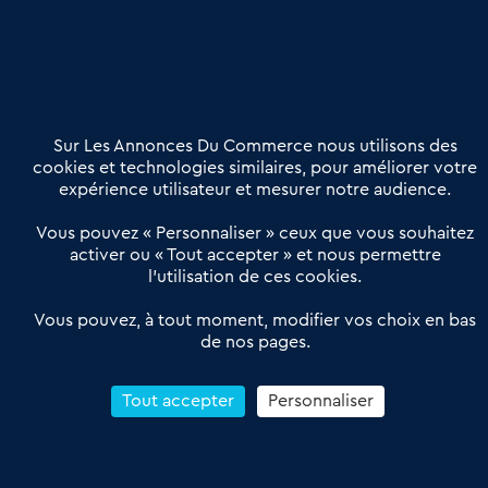
Nous contacter
02 54 56 03 17
Contactez-nous
Villes et Territoires
Notre solution
Offres Pro
Sur Les Annonces Du Commerce nous utilisons des
Actualités
Qui sommes nous ?
cookies et technologies similaires, pour améliorer votre
expérience utilisateur et mesurer notre audience.
Derniers articles
Vous pouvez « Personnaliser » ceux que vous souhaitez
activer ou « Tout accepter » et nous permettre
Réseau 3C : un partenaire national dédié aux transactions
l’utilisation de ces cookies.
d’entreprises et de commerces
Petitscommerces : Un partenariat au service du commerce de
Vous pouvez, à tout moment, modifier vos choix en bas
de nos pages.
proximité et des territoires
1er Baromètre de la transmission de fonds de commerce
Reprendre un Restaurant Rapide
Tout accepter
Personnaliser
Céder son Fonds de Commerce : Comment réussir sa vente
4.6
13 avis Google