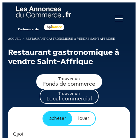
Panneau de gestion des cookies
ACCUEIL
>
RESTAURANT GASTRONOMIQUE À VENDRE SAINT-AFFRIQUE
Restaurant gastronomique à
vendre Saint-Affrique
Trouver un
Fonds de commerce
Trouver un
Local commercial
acheter
louer
Quoi