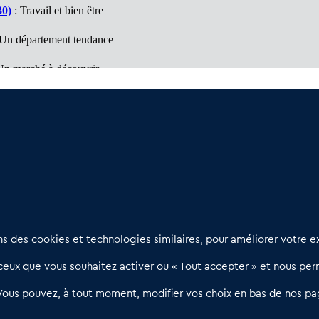
30)
: Travail et bien être
Un département tendance
Un marché à découvrir
vail et bien être
ntales (66)
: Département d'opportunités
Nous contacter
D
 des cookies et technologies similaires, pour améliorer votre ex
02 54 56 03 17
R
eux que vous souhaitez activer ou « Tout accepter » et nous perm
Contactez-nous
l
d
Villes et Territoires
Notre solution
P
Vous pouvez, à tout moment, modifier vos choix en bas de nos pa
Offres Pro
Actualités
p