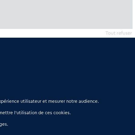
Tout refuser
erniers articles
périence utilisateur et mesurer notre audience.
éseau 3C : un partenaire national dédié aux transactions
ettre l’utilisation de ces cookies.
’entreprises et de commerces
etitscommerces : Un partenariat au service du commerce de
ges.
roximité et des territoires