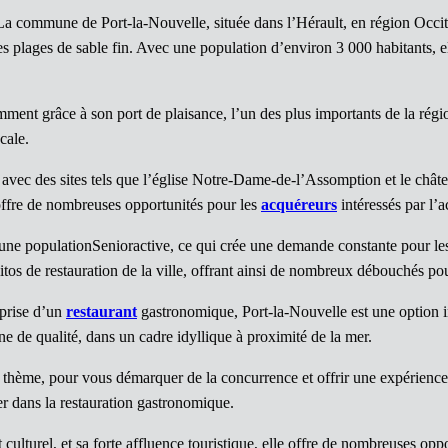
La commune de Port-la-Nouvelle, située dans l’Hérault, en région Occitan
 plages de sable fin. Avec une population d’environ 3 000 habitants, ell
mment grâce à son port de plaisance, l’un des plus importants de la régio
cale.
l, avec des sites tels que l’église Notre-Dame-de-l’Assomption et le chât
offre de nombreuses opportunités pour les
acquéreurs
intéressés par l’
u’une populationSenioractive, ce qui crée une demande constante pour l
blitos de restauration de la ville, offrant ainsi de nombreux débouchés po
eprise d’un
restaurant
gastronomique, Port-la-Nouvelle est une option in
ne de qualité, dans un cadre idyllique à proximité de la mer.
 thème, pour vous démarquer de la concurrence et offrir une expérience
er dans la restauration gastronomique.
 culturel, et sa forte affluence touristique, elle offre de nombreuses op