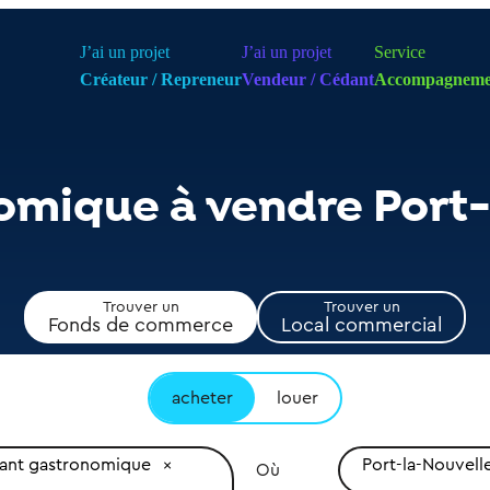
J’ai un projet
J’ai un projet
Service
Créateur / Repreneur
Vendeur / Cédant
Accompagneme
omique à vendre Port-
Trouver un
Trouver un
Fonds de commerce
Local commercial
acheter
louer
rant gastronomique
Port-la-Nouvelle
Où