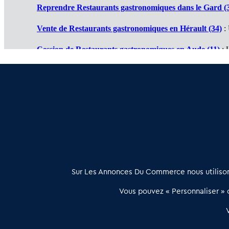
Reprendre Restaurants gastronomiques dans le Gard (
Vente de Restaurants gastronomiques en Hérault (34)
: 
Cession de Restaurants gastronomiques en Aude (11)
: 
Restaurant gastronomique à vendre en Ariège (09)
: Tra
Achat vente Restaurant gastronomique en Pyrénées Orie
À propos
Sur Les Annonces Du Commerce nous utilisons
Les Annonces du Commerce propose un outil unique de mise en
Vous pouvez « Personnaliser » c
relation qualifiée conçu pour les acteurs de l’immobilier commercia
et les collectivités territoriales, simple et intégrant une dimension
humaine