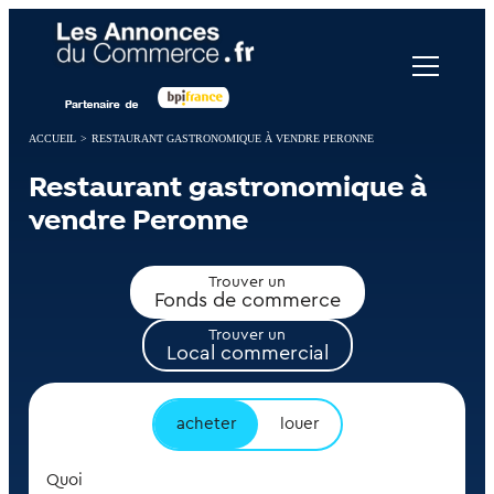
Panneau de gestion des cookies
ACCUEIL
>
RESTAURANT GASTRONOMIQUE À VENDRE PERONNE
Restaurant gastronomique à
vendre Peronne
Trouver un
Fonds de commerce
Trouver un
Local commercial
acheter
louer
Quoi