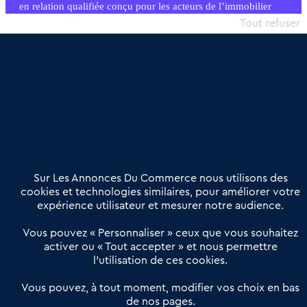
en relation qualifiée conçu pour les acteurs de l’immobilier
commercial et les collectivités territoriales, simple et intégrant
Tout refuser
une dimension humaine
Publier une annonce
Etre accompagné
Nous contacter
02 54 56 03 17
Contactez-nous
Villes et Territoires
Notre solution
Offres Pro
Sur Les Annonces Du Commerce nous utilisons des
Actualités
Qui sommes nous ?
cookies et technologies similaires, pour améliorer votre
expérience utilisateur et mesurer notre audience.
Derniers articles
Vous pouvez « Personnaliser » ceux que vous souhaitez
activer ou « Tout accepter » et nous permettre
Réseau 3C : un partenaire national dédié aux transactions
l’utilisation de ces cookies.
d’entreprises et de commerces
Petitscommerces : Un partenariat au service du commerce de
Vous pouvez, à tout moment, modifier vos choix en bas
de nos pages.
proximité et des territoires