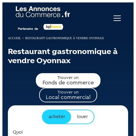
Panneau de gestion des cookies
ACCUEIL
>
RESTAURANT GASTRONOMIQUE À VENDRE OYONNAX
Restaurant gastronomique à
vendre Oyonnax
Trouver un
Fonds de commerce
Trouver un
Local commercial
acheter
louer
Quoi