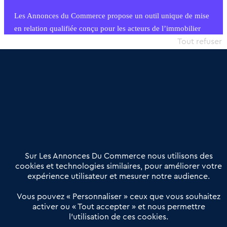
Les Annonces du Commerce propose un outil unique de mise
en relation qualifiée conçu pour les acteurs de l’immobilier
commercial et les collectivités territoriales, simple et intégrant
Tout refuser
une dimension humaine
Publier une annonce
Etre accompagné
Nous contacter
02 54 56 03 17
Contactez-nous
Villes et Territoires
Notre solution
Offres Pro
Sur Les Annonces Du Commerce nous utilisons des
Actualités
Qui sommes nous ?
cookies et technologies similaires, pour améliorer votre
expérience utilisateur et mesurer notre audience.
Derniers articles
Vous pouvez « Personnaliser » ceux que vous souhaitez
activer ou « Tout accepter » et nous permettre
Réseau 3C : un partenaire national dédié aux transactions
l’utilisation de ces cookies.
d’entreprises et de commerces