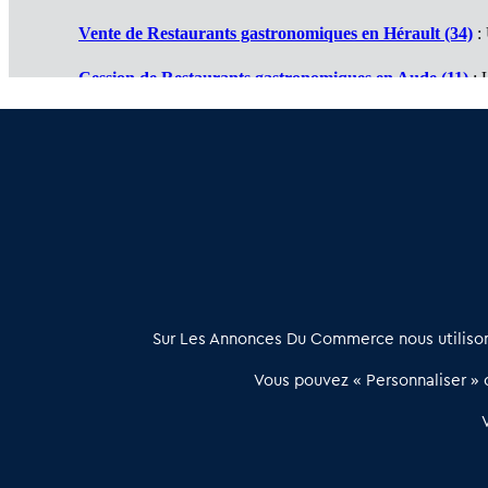
Vente de Restaurants gastronomiques en Hérault (34)
: 
Cession de Restaurants gastronomiques en Aude (11)
: 
Restaurant gastronomique à vendre en Ariège (09)
: Tra
Achat vente Restaurant gastronomique en Pyrénées Orie
À propos
Sur Les Annonces Du Commerce nous utilisons
Les Annonces du Commerce propose un outil unique de mise en
Vous pouvez « Personnaliser » c
relation qualifiée conçu pour les acteurs de l’immobilier commercia
et les collectivités territoriales, simple et intégrant une dimension
humaine
Publier une annonce