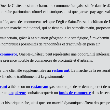
Onet-le-Château est une charmante commune française située dans le d
on riche patrimoine culturel et historique, ainsi que par ses paysages va
ble, avec des monuments tels que l’église Saint-Priest, le château de 
 son marché traditionnel, qui se tient tous les samedis matin, proposant
trait certain, grâce à sa situation géographique stratégique, à mi-chem
 nombreuses possibilités de randonnées et d’activités en plein air.
e commerce
, Onet-le-Château peut représenter une opportunité intéress
e présence notable de commerces de proximité et d’artisans.
ter une clientèle supplémentaire au
restaurant
. Le marché de la restaura
 la cuisine traditionnelle à la gastronomie.
urant
à thème ou un
restaurant
gastronomique de se démarquer et de rép
our un
acquéreur
souhaite acquérir un
fonds de commerce
dans le sect
l et historique riche, ainsi que son marché dynamique offrent des persp