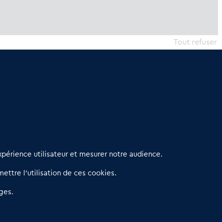
Tout refuser
erniers articles
périence utilisateur et mesurer notre audience.
éseau 3C : un partenaire national dédié aux transactions
ettre l’utilisation de ces cookies.
’entreprises et de commerces
etitscommerces : Un partenariat au service du commerce de
ges.
roximité et des territoires
er Baromètre de la transmission de fonds de commerce