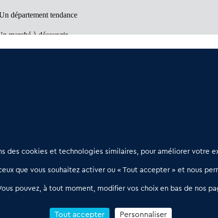
Un département tendance
Un marché à découvrir
vail et bien être
ntales (66)
: Département d'opportunités
Nous contacter
D
 des cookies et technologies similaires, pour améliorer votre ex
02 54 56 03 17
R
eux que vous souhaitez activer ou « Tout accepter » et nous perm
Contactez-nous
l
d
Villes et Territoires
Notre solution
P
Vous pouvez, à tout moment, modifier vos choix en bas de nos pa
Offres Pro
Actualités
p
Qui sommes nous ?
1
Tout accepter
Personnaliser