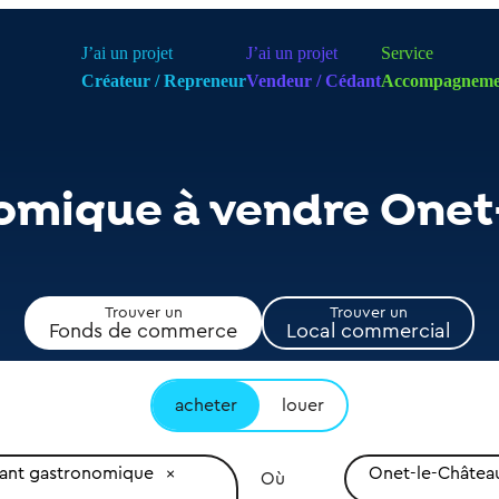
J’ai un projet
J’ai un projet
Service
Créateur / Repreneur
Vendeur / Cédant
Accompagneme
omique à vendre Onet
Trouver un
Trouver un
Fonds de commerce
Local commercial
acheter
louer
rant gastronomique
Onet-le-Châtea
Où