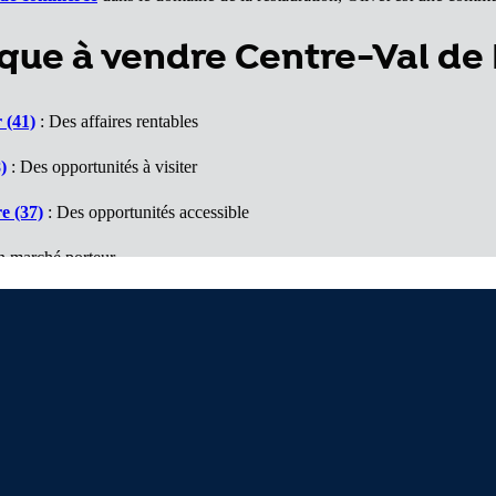
ue à vendre Centre-Val de 
 (41)
: Des affaires rentables
)
: Des opportunités à visiter
e (37)
: Des opportunités accessible
n marché porteur
)
: Des affaires à voir
: De belles surprises
Nous contacter
D