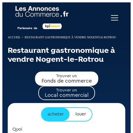
Panneau de gestion des cookies
ACCUEIL
>
RESTAURANT GASTRONOMIQUE À VENDRE NOGENT-LE-ROTROU
Restaurant gastronomique à
vendre Nogent-le-Rotrou
Trouver un
Fonds de commerce
Trouver un
Local commercial
acheter
louer
Quoi