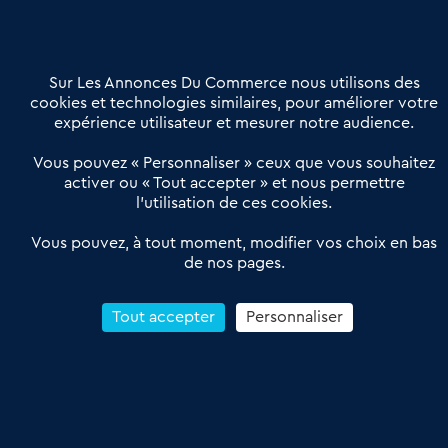
02 54 56 03 17
Contactez-nous
Villes et Territoires
Notre solution
Offres Pro
Sur Les Annonces Du Commerce nous utilisons des
Actualités
Qui sommes nous ?
cookies et technologies similaires, pour améliorer votre
expérience utilisateur et mesurer notre audience.
Derniers articles
Vous pouvez « Personnaliser » ceux que vous souhaitez
activer ou « Tout accepter » et nous permettre
Réseau 3C : un partenaire national dédié aux transactions
l’utilisation de ces cookies.
d’entreprises et de commerces
Petitscommerces : Un partenariat au service du commerce de
Vous pouvez, à tout moment, modifier vos choix en bas
de nos pages.
proximité et des territoires
1er Baromètre de la transmission de fonds de commerce
Reprendre un Restaurant Rapide
Tout accepter
Personnaliser
Céder son Fonds de Commerce : Comment réussir sa vente
4.6
13 avis Google