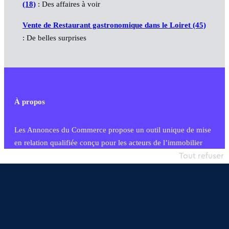
(18)
: Des affaires à voir
Vente de Restaurant gastronomique dans le Loiret (45)
: De belles surprises
À propos
Les Annonces du Commerce propose un outil unique de mise
en relation qualifiée conçu pour les acteurs de l’immobilier
commercial et les collectivités territoriales, simple et intégrant
Tout refuser
une dimension humaine
Publier une annonce
Etre accompagné
Nous contacter