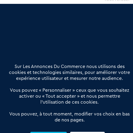
une dimension humaine
Publier une annonce
Etre accompagné
Nous contacter
02 54 56 03 17
Contactez-nous
Villes et Territoires
Notre solution
Offres Pro
Sur Les Annonces Du Commerce nous utilisons des
Actualités
Qui sommes nous ?
cookies et technologies similaires, pour améliorer votre
expérience utilisateur et mesurer notre audience.
Derniers articles
Vous pouvez « Personnaliser » ceux que vous souhaitez
activer ou « Tout accepter » et nous permettre
Réseau 3C : un partenaire national dédié aux transactions
l’utilisation de ces cookies.
d’entreprises et de commerces
Petitscommerces : Un partenariat au service du commerce de
Vous pouvez, à tout moment, modifier vos choix en bas
de nos pages.
proximité et des territoires
1er Baromètre de la transmission de fonds de commerce