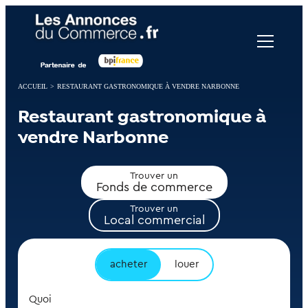
Panneau de gestion des cookies
ACCUEIL
>
RESTAURANT GASTRONOMIQUE À VENDRE NARBONNE
Restaurant gastronomique à
vendre Narbonne
Trouver un
Fonds de commerce
Trouver un
Local commercial
acheter
louer
Quoi