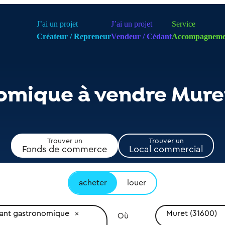
J’ai un projet
J’ai un projet
Service
Créateur / Repreneur
Vendeur / Cédant
Accompagneme
omique à vendre Mure
Trouver un
Trouver un
Fonds de commerce
Local commercial
acheter
louer
rant gastronomique
Muret (31600)
Où