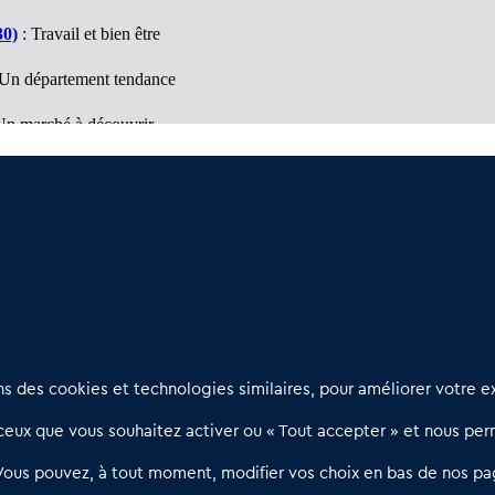
30)
: Travail et bien être
Un département tendance
Un marché à découvrir
vail et bien être
ntales (66)
: Département d'opportunités
Nous contacter
D
 des cookies et technologies similaires, pour améliorer votre ex
02 54 56 03 17
R
eux que vous souhaitez activer ou « Tout accepter » et nous perm
Contactez-nous
l
d
Villes et Territoires
Notre solution
P
Vous pouvez, à tout moment, modifier vos choix en bas de nos pa
Offres Pro