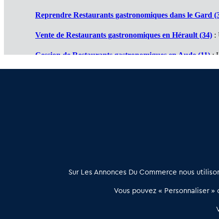
Reprendre Restaurants gastronomiques dans le Gard (
Vente de Restaurants gastronomiques en Hérault (34)
: 
Cession de Restaurants gastronomiques en Aude (11)
: 
Restaurant gastronomique à vendre en Ariège (09)
: Tra
Achat vente Restaurant gastronomique en Pyrénées Orie
À propos
Sur Les Annonces Du Commerce nous utilisons
Les Annonces du Commerce propose un outil unique de mise en
Vous pouvez « Personnaliser » c
relation qualifiée conçu pour les acteurs de l’immobilier commercia
et les collectivités territoriales, simple et intégrant une dimension