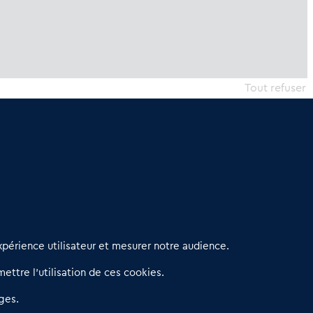
Tout refuser
erniers articles
périence utilisateur et mesurer notre audience.
éseau 3C : un partenaire national dédié aux transactions
ettre l’utilisation de ces cookies.
’entreprises et de commerces
etitscommerces : Un partenariat au service du commerce de
ges.