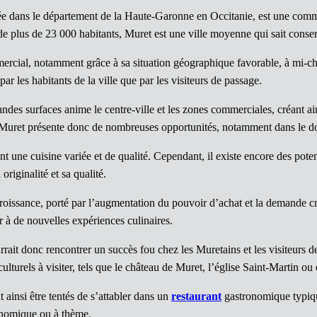
ée dans le département de la Haute-Garonne en Occitanie, est une commu
 de plus de 23 000 habitants, Muret est une ville moyenne qui sait conse
mercial, notamment grâce à sa situation géographique favorable, à mi-c
ar les habitants de la ville que par les visiteurs de passage.
des surfaces anime le centre-ville et les zones commerciales, créant 
 Muret présente donc de nombreuses opportunités, notamment dans le do
t une cuisine variée et de qualité. Cependant, il existe encore des poten
riginalité et sa qualité.
roissance, porté par l’augmentation du pouvoir d’achat et la demande cro
r à de nouvelles expériences culinaires.
it donc rencontrer un succès fou chez les Muretains et les visiteurs d
culturels à visiter, tels que le château de Muret, l’église Saint-Martin o
 ainsi être tentés de s’attabler dans un
restaurant
gastronomique typiqu
nomique ou à thème.