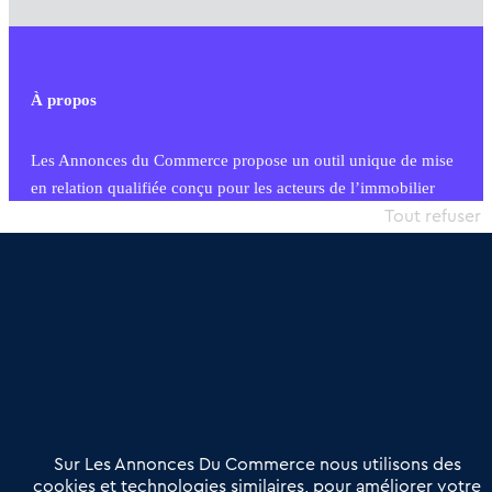
À propos
Les Annonces du Commerce propose un outil unique de mise
en relation qualifiée conçu pour les acteurs de l’immobilier
commercial et les collectivités territoriales, simple et intégrant
Tout refuser
une dimension humaine
Publier une annonce
Etre accompagné
Nous contacter
02 54 56 03 17
Contactez-nous
Villes et Territoires
Notre solution
Offres Pro
Sur Les Annonces Du Commerce nous utilisons des
Actualités
Qui sommes nous ?
cookies et technologies similaires, pour améliorer votre