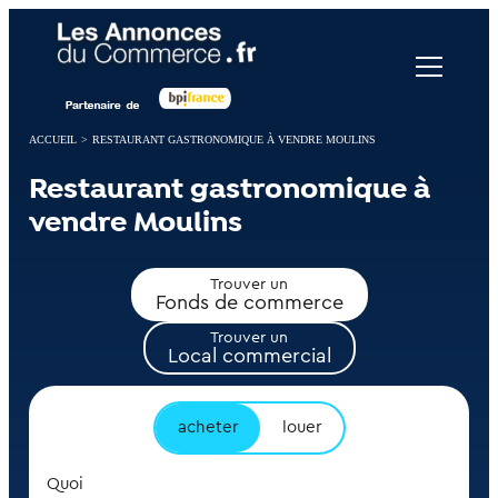
Panneau de gestion des cookies
ACCUEIL
>
RESTAURANT GASTRONOMIQUE À VENDRE MOULINS
Restaurant gastronomique à
vendre Moulins
Trouver un
Fonds de commerce
Trouver un
Local commercial
acheter
louer
Quoi