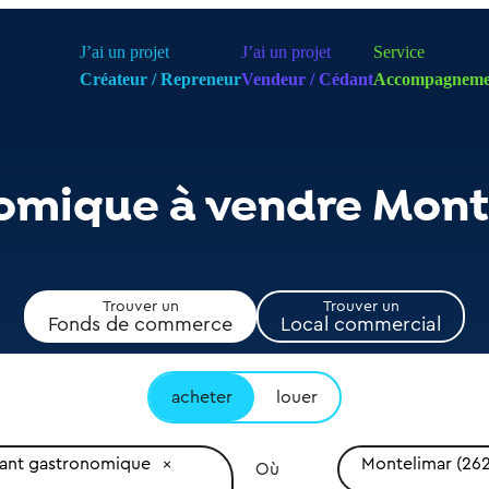
J’ai un projet
J’ai un projet
Service
Créateur / Repreneur
Vendeur / Cédant
Accompagneme
omique à vendre Mont
Trouver un
Trouver un
Fonds de commerce
Local commercial
acheter
louer
rant gastronomique
Montelimar (26
Où