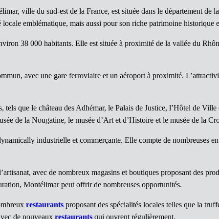
limar, ville du sud-est de la France, est située dans le département d
é locale emblématique, mais aussi pour son riche patrimoine historique et 
iron 38 000 habitants. Elle est située à proximité de la vallée du Rhône
commun, avec une gare ferroviaire et un aéroport à proximité. L’attracti
 tels que le château des Adhémar, le Palais de Justice, l’Hôtel de Vill
sée de la Nougatine, le musée d’Art et d’Histoire et le musée de la C
ynamically industrielle et commerçante. Elle compte de nombreuses entre
d’artisanat, avec de nombreux magasins et boutiques proposant des pro
auration, Montélimar peut offrir de nombreuses opportunités.
 nombreux
restaurants
proposant des spécialités locales telles que la truff
, avec de nouveaux
restaurants
qui ouvrent régulièrement.