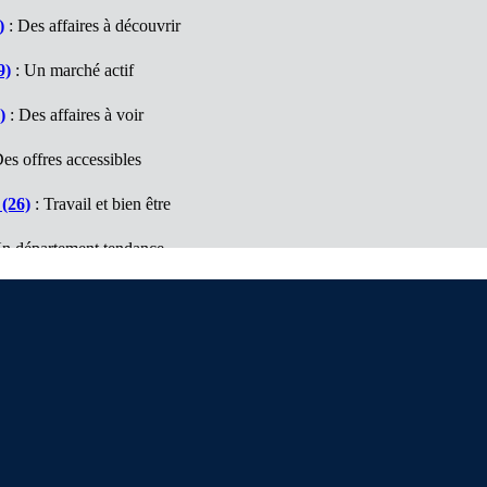
)
: Des affaires à découvrir
9)
: Un marché actif
)
: Des affaires à voir
es offres accessibles
(26)
: Travail et bien être
n département tendance
e (74)
: Un marché à découvrir
es affaires à visiter
Nous contacter
D