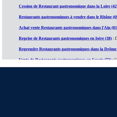
Cession de Restaurant gastronomique dans la Loire (42
Restaurants gastronomiques à vendre dans le Rhône (6
Achat vente Restaurants gastronomiques dans l'Ain (01
Reprise de Restaurants gastronomiques en Isère (38)
: D
Reprendre Restaurants gastronomiques dans la Drôme 
Vente de Restaurants gastronomiques en Savoie (73)
: U
Cession de Restaurants gastronomiques en Haute Savoi
Restaurant gastronomique à vendre en Ardèche (07)
: D
À propos