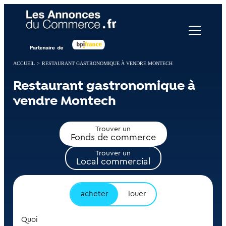
Panneau de gestion des cookies
ACCUEIL
>
RESTAURANT GASTRONOMIQUE À VENDRE MONTECH
Restaurant gastronomique à
vendre Montech
Trouver un
Fonds de commerce
Trouver un
Local commercial
acheter
louer
Quoi