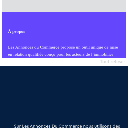
À propos
Les Annonces du Commerce propose un outil unique de mise
en relation qualifiée conçu pour les acteurs de l’immobilier
commercial et les collectivités territoriales, simple et intégrant
Tout refuser
une dimension humaine
Publier une annonce
Etre accompagné
Nous contacter
02 54 56 03 17
Contactez-nous
Villes et Territoires
Notre solution
Offres Pro
Sur Les Annonces Du Commerce nous utilisons des
Actualités