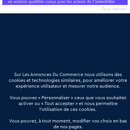
en relation qualifiée conçu pour les acteurs de l’immobilier
commercial et les collectivités territoriales, simple et intégrant
Tout refuser
une dimension humaine
Publier une annonce
Etre accompagné
Nous contacter
02 54 56 03 17
Contactez-nous
Villes et Territoires
Notre solution
Offres Pro
Sur Les Annonces Du Commerce nous utilisons des
Actualités
Qui sommes nous ?
cookies et technologies similaires, pour améliorer votre
expérience utilisateur et mesurer notre audience.
Derniers articles
Vous pouvez « Personnaliser » ceux que vous souhaitez
activer ou « Tout accepter » et nous permettre
Réseau 3C : un partenaire national dédié aux transactions
l’utilisation de ces cookies.
d’entreprises et de commerces
Petitscommerces : Un partenariat au service du commerce de
Vous pouvez, à tout moment, modifier vos choix en bas
de nos pages.
proximité et des territoires