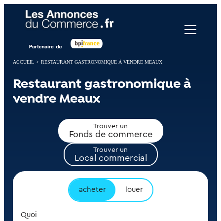
Panneau de gestion des cookies
ACCUEIL
>
RESTAURANT GASTRONOMIQUE À VENDRE MEAUX
Restaurant gastronomique à
vendre Meaux
Trouver un
Fonds de commerce
Trouver un
Local commercial
acheter
louer
Quoi