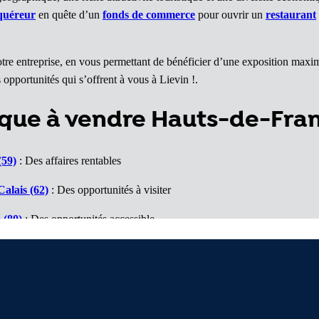
quéreur
en quête d’un
fonds de commerce
pour ouvrir un
restaurant
votre entreprise, en vous permettant de bénéficier d’une exposition maxi
 opportunités qui s’offrent à vous à Lievin !.
que à vendre Hauts-de-Fra
(59)
: Des affaires rentables
alais (62)
: Des opportunités à visiter
 (80)
: Des opportunités accessible
 Un marché porteur
2)
: Des affaires à voir