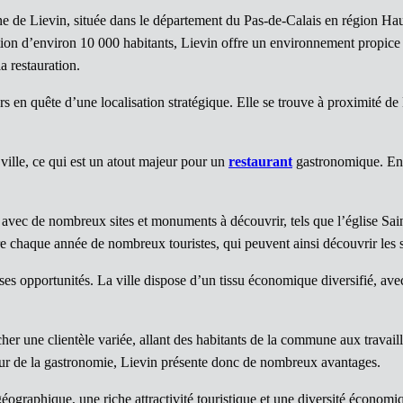
de Lievin, située dans le département du Pas-de-Calais en région Hauts-
on d’environ 10 000 habitants, Lievin offre un environnement propice 
a restauration.
rs en quête d’une localisation stratégique. Elle se trouve à proximité de
 ville, ce qui est un atout majeur pour un
restaurant
gastronomique. En t
l, avec de nombreux sites et monuments à découvrir, tels que l’église Sa
re chaque année de nombreux touristes, qui peuvent ainsi découvrir les sp
s opportunités. La ville dispose d’un tissu économique diversifié, avec
r une clientèle variée, allant des habitants de la commune aux travaill
ur de la gastronomie, Lievin présente donc de nombreux avantages.
n géographique, une riche attractivité touristique et une diversité écono