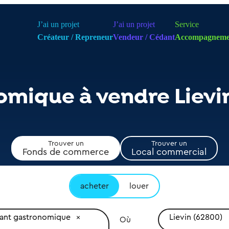
J’ai un projet
J’ai un projet
Service
Créateur / Repreneur
Vendeur / Cédant
Accompagneme
omique à vendre Lievi
Trouver un
Trouver un
Fonds de commerce
Local commercial
acheter
louer
rant gastronomique
Lievin (62800)
Où