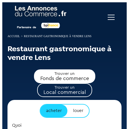
Panneau de gestion des cookies
ACCUEIL
>
RESTAURANT GASTRONOMIQUE À VENDRE LENS
Restaurant gastronomique à
vendre Lens
Trouver un
Fonds de commerce
Trouver un
Local commercial
acheter
louer
Quoi