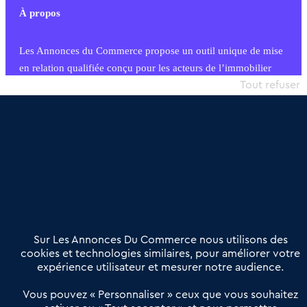
À propos
Les Annonces du Commerce propose un outil unique de mise
en relation qualifiée conçu pour les acteurs de l’immobilier
commercial et les collectivités territoriales, simple et intégrant
Tout refuser
une dimension humaine
Publier une annonce
Etre accompagné
Nous contacter
02 54 56 03 17
Contactez-nous
Villes et Territoires
Notre solution
Offres Pro
Sur Les Annonces Du Commerce nous utilisons des
Actualités
Qui sommes nous ?
cookies et technologies similaires, pour améliorer votre
expérience utilisateur et mesurer notre audience.
Derniers articles
Vous pouvez « Personnaliser » ceux que vous souhaitez