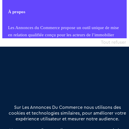
À propos
Les Annonces du Commerce propose un outil unique de mise
en relation qualifiée conçu pour les acteurs de l’immobilier
commercial et les collectivités territoriales, simple et intégrant
Tout refuser
une dimension humaine
Publier une annonce
Etre accompagné
Nous contacter
02 54 56 03 17
Contactez-nous
Villes et Territoires
Notre solution
Offres Pro
Sur Les Annonces Du Commerce nous utilisons des
Actualités
Qui sommes nous ?
cookies et technologies similaires, pour améliorer votre
expérience utilisateur et mesurer notre audience.
Derniers articles