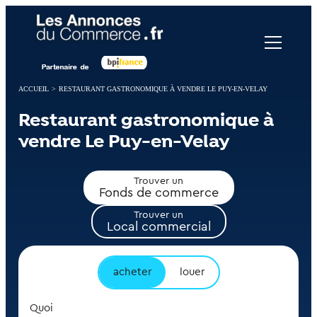
Panneau de gestion des cookies
ACCUEIL
>
RESTAURANT GASTRONOMIQUE À VENDRE LE PUY-EN-VELAY
Restaurant gastronomique à
vendre Le Puy-en-Velay
Trouver un
Fonds de commerce
Trouver un
Local commercial
acheter
louer
Quoi