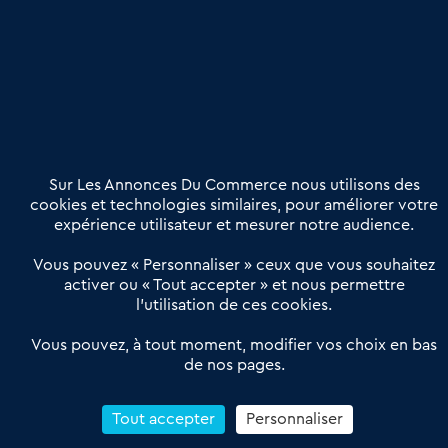
Publier une annonce
Etre accompagné
Nous contacter
02 54 56 03 17
Contactez-nous
Villes et Territoires
Notre solution
Offres Pro
Sur Les Annonces Du Commerce nous utilisons des
Actualités
Qui sommes nous ?
cookies et technologies similaires, pour améliorer votre
expérience utilisateur et mesurer notre audience.
Derniers articles
Vous pouvez « Personnaliser » ceux que vous souhaitez
activer ou « Tout accepter » et nous permettre
Réseau 3C : un partenaire national dédié aux transactions
l’utilisation de ces cookies.
d’entreprises et de commerces
Petitscommerces : Un partenariat au service du commerce de
Vous pouvez, à tout moment, modifier vos choix en bas
de nos pages.
proximité et des territoires
1er Baromètre de la transmission de fonds de commerce
Reprendre un Restaurant Rapide
Tout accepter
Personnaliser
Céder son Fonds de Commerce : Comment réussir sa vente