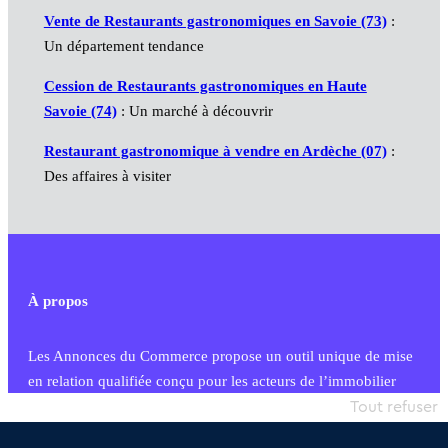
Vente de Restaurants gastronomiques en Savoie (73)
:
Un département tendance
Cession de Restaurants gastronomiques en Haute
Savoie (74)
: Un marché à découvrir
Restaurant gastronomique à vendre en Ardèche (07)
:
Des affaires à visiter
À propos
Les Annonces du Commerce propose un outil unique de mise
en relation qualifiée conçu pour les acteurs de l’immobilier
commercial et les collectivités territoriales, simple et intégrant
Tout refuser
une dimension humaine