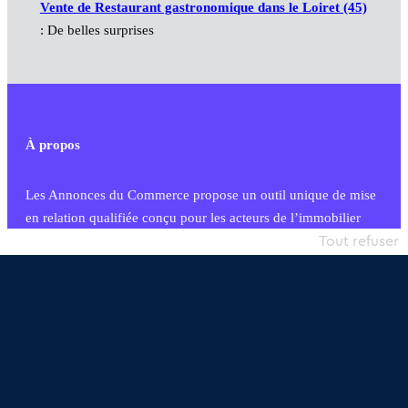
Vente de Restaurant gastronomique dans le Loiret (45)
: De belles surprises
À propos
Les Annonces du Commerce propose un outil unique de mise
en relation qualifiée conçu pour les acteurs de l’immobilier
commercial et les collectivités territoriales, simple et intégrant
Tout refuser
une dimension humaine
Publier une annonce
Etre accompagné
Nous contacter
02 54 56 03 17
Contactez-nous