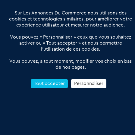
Villes et Territoires
Notre solution
Offres Pro
Sur Les Annonces Du Commerce nous utilisons des
Actualités
Qui sommes nous ?
cookies et technologies similaires, pour améliorer votre
expérience utilisateur et mesurer notre audience.
Derniers articles
Vous pouvez « Personnaliser » ceux que vous souhaitez
activer ou « Tout accepter » et nous permettre
Réseau 3C : un partenaire national dédié aux transactions
l’utilisation de ces cookies.
d’entreprises et de commerces
Petitscommerces : Un partenariat au service du commerce de
Vous pouvez, à tout moment, modifier vos choix en bas
de nos pages.
proximité et des territoires
1er Baromètre de la transmission de fonds de commerce
Reprendre un Restaurant Rapide
Tout accepter
Personnaliser
Céder son Fonds de Commerce : Comment réussir sa vente
4.6
13 avis Google
Conditions Générales de Vente & d’Utilisation
Les Annonces du Commerce 2011-2026 – Tous droits réservés – réalisé