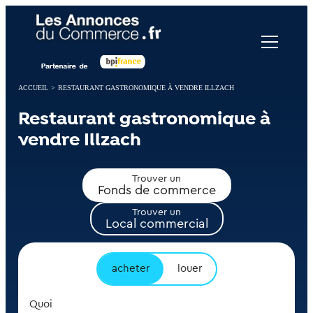
Panneau de gestion des cookies
ACCUEIL
>
RESTAURANT GASTRONOMIQUE À VENDRE ILLZACH
Restaurant gastronomique à
vendre Illzach
Trouver un
Fonds de commerce
Trouver un
Local commercial
acheter
louer
Quoi