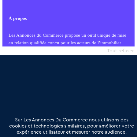
À propos
Les Annonces du Commerce propose un outil unique de mise
en relation qualifiée conçu pour les acteurs de l’immobilier
commercial et les collectivités territoriales, simple et intégrant
Tout refuser
une dimension humaine
Publier une annonce
Etre accompagné
Nous contacter
02 54 56 03 17
Contactez-nous
Villes et Territoires
Notre solution
Offres Pro
Sur Les Annonces Du Commerce nous utilisons des
Actualités
Qui sommes nous ?
cookies et technologies similaires, pour améliorer votre
expérience utilisateur et mesurer notre audience.
Derniers articles