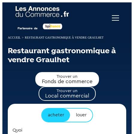
Panneau de gestion des cookies
ACCUEIL
>
RESTAURANT GASTRONOMIQUE À VENDRE GRAULHET
Restaurant gastronomique à
vendre Graulhet
Trouver un
Fonds de commerce
Trouver un
Local commercial
acheter
louer
Quoi