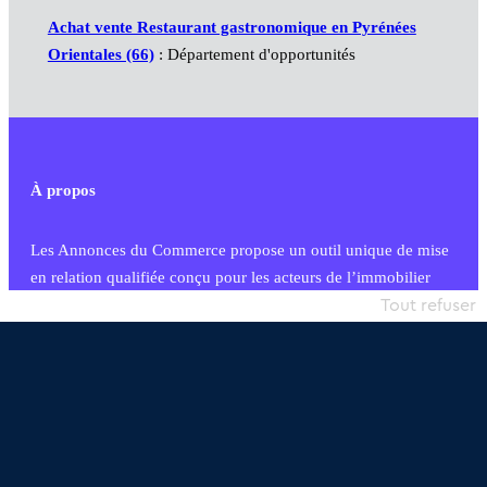
Achat vente Restaurant gastronomique en Pyrénées
Orientales (66)
: Département d'opportunités
À propos
Les Annonces du Commerce propose un outil unique de mise
en relation qualifiée conçu pour les acteurs de l’immobilier
commercial et les collectivités territoriales, simple et intégrant
Tout refuser
une dimension humaine
Publier une annonce
Etre accompagné
Nous contacter
02 54 56 03 17