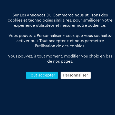
Contactez-nous
Villes et Territoires
Notre solution
Offres Pro
Sur Les Annonces Du Commerce nous utilisons des
Actualités
Qui sommes nous ?
cookies et technologies similaires, pour améliorer votre
expérience utilisateur et mesurer notre audience.
Derniers articles
Vous pouvez « Personnaliser » ceux que vous souhaitez
activer ou « Tout accepter » et nous permettre
Réseau 3C : un partenaire national dédié aux transactions
l’utilisation de ces cookies.
d’entreprises et de commerces
Petitscommerces : Un partenariat au service du commerce de
Vous pouvez, à tout moment, modifier vos choix en bas
de nos pages.
proximité et des territoires
1er Baromètre de la transmission de fonds de commerce
Reprendre un Restaurant Rapide
Tout accepter
Personnaliser
Céder son Fonds de Commerce : Comment réussir sa vente
4.6
13 avis Google
Conditions Générales de Vente & d’Utilisation