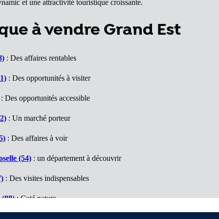
mic et une attractivité touristique croissante.
que à vendre Grand Est
8)
: Des affaires rentables
1)
: Des opportunités à visiter
: Des opportunités accessible
2)
: Un marché porteur
5)
: Des affaires à voir
selle (54)
: un département à découvrir
)
: Des visites indispensables
 (88)
: Coté nature
hin (68)
: Des opportunités à découvrir