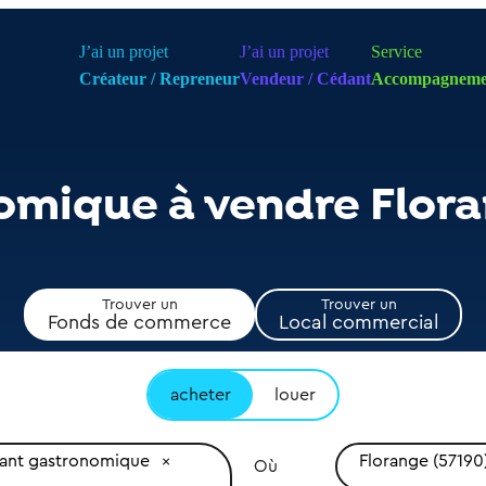
J’ai un projet
J’ai un projet
Service
Créateur / Repreneur
Vendeur / Cédant
Accompagneme
omique à vendre Flor
Trouver un
Trouver un
Fonds de commerce
Local commercial
acheter
louer
rant gastronomique
Florange (57190
Où