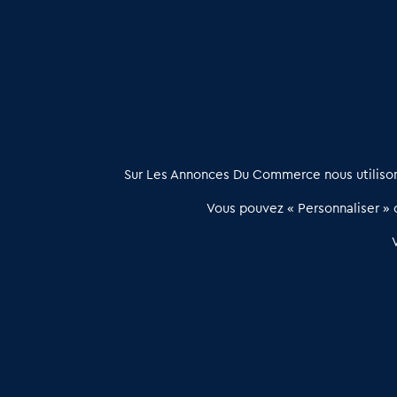
Vente de Restaurants gastronomiques dans le Bas Rhin 
À propos
Sur Les Annonces Du Commerce nous utilisons
Les Annonces du Commerce propose un outil unique de mise en
Vous pouvez « Personnaliser » c
relation qualifiée conçu pour les acteurs de l’immobilier commercia
et les collectivités territoriales, simple et intégrant une dimension
humaine
Publier une annonce
Etre accompagné