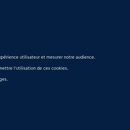
erniers articles
périence utilisateur et mesurer notre audience.
éseau 3C : un partenaire national dédié aux transactions
ettre l’utilisation de ces cookies.
’entreprises et de commerces
etitscommerces : Un partenariat au service du commerce de
ges.
roximité et des territoires
er Baromètre de la transmission de fonds de commerce
eprendre un Restaurant Rapide
éder son Fonds de Commerce : Comment réussir sa vente
4.6
13 avis Google