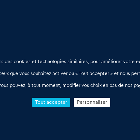
(67)
: De bonnes surprises
Nous contacter
D
 des cookies et technologies similaires, pour améliorer votre ex
02 54 56 03 17
R
eux que vous souhaitez activer ou « Tout accepter » et nous perm
Contactez-nous
l
d
Villes et Territoires
Notre solution
P
Vous pouvez, à tout moment, modifier vos choix en bas de nos pa
Offres Pro
Actualités
p
Qui sommes nous ?
1
Tout accepter
Personnaliser
R
C