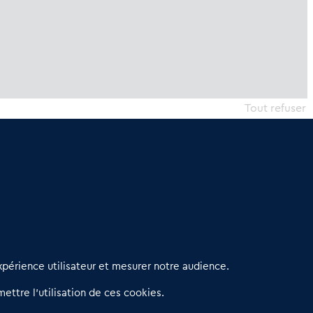
Tout refuser
erniers articles
périence utilisateur et mesurer notre audience.
éseau 3C : un partenaire national dédié aux transactions
ettre l’utilisation de ces cookies.
’entreprises et de commerces