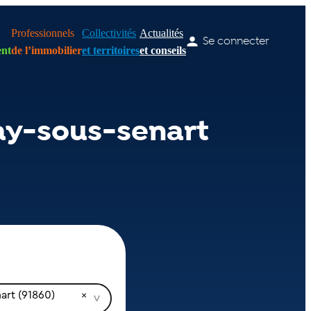
Professionnels
Collectivités
Actualités
Se connecter
nt
de l’immobilier
et territoires
et conseils
ay-sous-senart
art (91860)