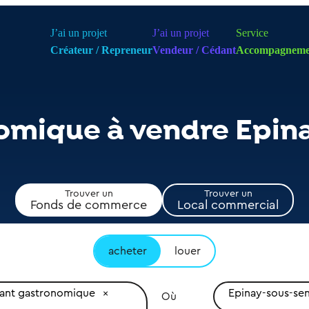
J’ai un projet
J’ai un projet
Service
Créateur / Repreneur
Vendeur / Cédant
Accompagneme
omique à vendre Epin
Trouver un
Trouver un
Fonds de commerce
Local commercial
acheter
louer
rant gastronomique
Epinay-sous-sen
Où