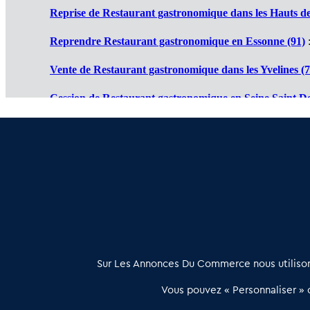
Reprise de Restaurant gastronomique dans les Hauts de
Reprendre Restaurant gastronomique en Essonne (91)
:
Vente de Restaurant gastronomique dans les Yvelines (7
Cession de Restaurant gastronomique en Seine Saint De
Restaurants gastronomiques à vendre en Val de Marne 
Achat vente Restaurants gastronomiques en Val d'Oise 
À propos
Sur Les Annonces Du Commerce nous utilisons
Les Annonces du Commerce propose un outil unique de mise en
Vous pouvez « Personnaliser » c
relation qualifiée conçu pour les acteurs de l’immobilier commercia