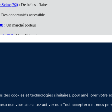
 Seine (92)
: De belles affaires
 Des opportunités accessible
8)
: Un marché porteur
nis (93)
: Des affaires à voir
(94)
: De belles surprises
(95)
: Des bonnes surprises
Nous contacter
D
 des cookies et technologies similaires, pour améliorer votre ex
02 54 56 03 17
R
eux que vous souhaitez activer ou « Tout accepter » et nous perm
Contactez-nous
l
d
Villes et Territoires