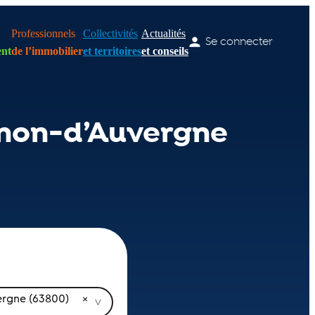
Professionnels
Collectivités
Actualités
Se connecter
nt
de l’immobilier
et territoires
et conseils
rnon-d’Auvergne
rgne (63800)