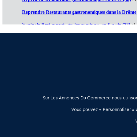
Reprendre Restaurants gastronomiques dans la Drôme 
Vente de Restaurants gastronomiques en Savoie (73)
: U
Cession de Restaurants gastronomiques en Haute Savoi
Restaurant gastronomique à vendre en Ardèche (07)
: D
À propos
Sur Les Annonces Du Commerce nous utilisons
Les Annonces du Commerce propose un outil unique de mise en
Vous pouvez « Personnaliser » c
relation qualifiée conçu pour les acteurs de l’immobilier commercia
et les collectivités territoriales, simple et intégrant une dimension
humaine