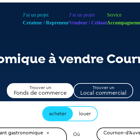
J’ai un projet
J’ai un projet
Service
Créateur / Repreneur
Vendeur / Cédant
Accompagneme
nomique à vendre Cou
Trouver un
Trouver un
Fonds de commerce
Local commercial
acheter
louer
rant gastronomique
Cournon-d'Auve
Où