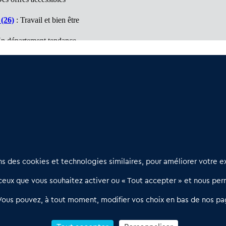
(26)
: Travail et bien être
n département tendance
e (74)
: Un marché à découvrir
es affaires à visiter
Nous contacter
D
 des cookies et technologies similaires, pour améliorer votre ex
02 54 56 03 17
R
eux que vous souhaitez activer ou « Tout accepter » et nous perm
Contactez-nous
l
d
Villes et Territoires
Notre solution
P
Vous pouvez, à tout moment, modifier vos choix en bas de nos pa
Offres Pro
Actualités
p
Qui sommes nous ?
1