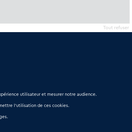
Tout refuser
erniers articles
périence utilisateur et mesurer notre audience.
éseau 3C : un partenaire national dédié aux transactions
ettre l’utilisation de ces cookies.
’entreprises et de commerces
etitscommerces : Un partenariat au service du commerce de
ges.
roximité et des territoires
er Baromètre de la transmission de fonds de commerce