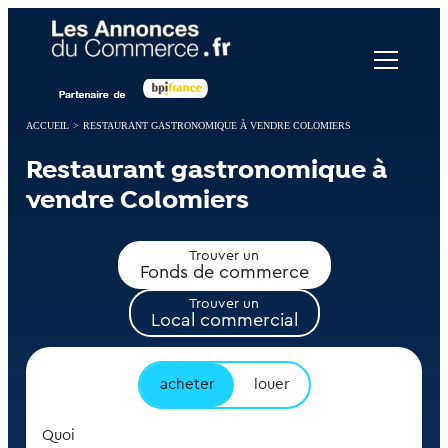
Panneau de gestion des cookies
ACCUEIL
>
RESTAURANT GASTRONOMIQUE À VENDRE COLOMIERS
Restaurant gastronomique à
vendre Colomiers
Trouver un
Fonds de commerce
Trouver un
Local commercial
acheter
louer
Quoi