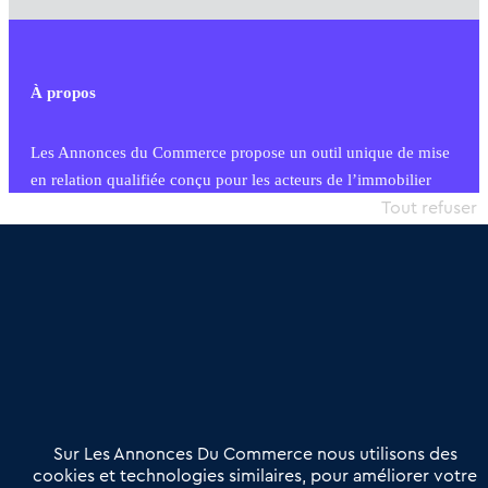
À propos
Les Annonces du Commerce propose un outil unique de mise
en relation qualifiée conçu pour les acteurs de l’immobilier
commercial et les collectivités territoriales, simple et intégrant
Tout refuser
une dimension humaine
Publier une annonce
Etre accompagné
Nous contacter
02 54 56 03 17
Contactez-nous
Villes et Territoires
Notre solution
Offres Pro
Sur Les Annonces Du Commerce nous utilisons des
Actualités
Qui sommes nous ?
cookies et technologies similaires, pour améliorer votre