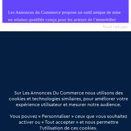
Les Annonces du Commerce propose un outil unique de mise
en relation qualifiée conçu pour les acteurs de l’immobilier
commercial et les collectivités territoriales, simple et intégrant
Tout refuser
une dimension humaine
Publier une annonce
Etre accompagné
Nous contacter
02 54 56 03 17
Contactez-nous
Villes et Territoires
Notre solution
Offres Pro
Sur Les Annonces Du Commerce nous utilisons des
Actualités
Qui sommes nous ?
cookies et technologies similaires, pour améliorer votre
expérience utilisateur et mesurer notre audience.
Derniers articles
Vous pouvez « Personnaliser » ceux que vous souhaitez
activer ou « Tout accepter » et nous permettre
Réseau 3C : un partenaire national dédié aux transactions
l’utilisation de ces cookies.