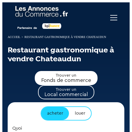
Panneau de gestion des cookies
ACCUEIL
>
RESTAURANT GASTRONOMIQUE À VENDRE CHATEAUDUN
Restaurant gastronomique à
vendre Chateaudun
Trouver un
Fonds de commerce
Trouver un
Local commercial
acheter
louer
Quoi