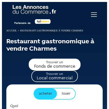
Panneau de gestion des cookies
ACCUEIL
>
RESTAURANT GASTRONOMIQUE À VENDRE CHARMES
Restaurant gastronomique à
vendre Charmes
Trouver un
Fonds de commerce
Trouver un
Local commercial
acheter
louer
Quoi