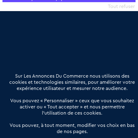
commercial et les collectivités territoriales, simple et intégrant
Tout refuser
une dimension humaine
Publier une annonce
Etre accompagné
Nous contacter
02 54 56 03 17
Contactez-nous
Villes et Territoires
Notre solution
Offres Pro
Sur Les Annonces Du Commerce nous utilisons des
Actualités
Qui sommes nous ?
cookies et technologies similaires, pour améliorer votre
expérience utilisateur et mesurer notre audience.
Derniers articles
Vous pouvez « Personnaliser » ceux que vous souhaitez
activer ou « Tout accepter » et nous permettre
Réseau 3C : un partenaire national dédié aux transactions
l’utilisation de ces cookies.
d’entreprises et de commerces
Petitscommerces : Un partenariat au service du commerce de
Vous pouvez, à tout moment, modifier vos choix en bas
de nos pages.
proximité et des territoires