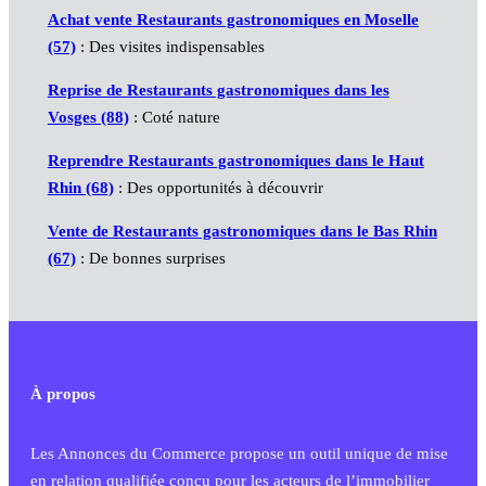
Achat vente Restaurants gastronomiques en Moselle
(57)
: Des visites indispensables
Reprise de Restaurants gastronomiques dans les
Vosges (88)
: Coté nature
Reprendre Restaurants gastronomiques dans le Haut
Rhin (68)
: Des opportunités à découvrir
Vente de Restaurants gastronomiques dans le Bas Rhin
(67)
: De bonnes surprises
À propos
Les Annonces du Commerce propose un outil unique de mise
en relation qualifiée conçu pour les acteurs de l’immobilier